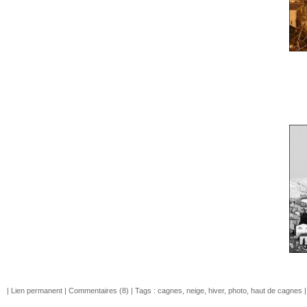
|
Lien permanent
|
Commentaires (8)
| Tags :
cagnes
,
neige
,
hiver
,
photo
,
haut de cagnes
|