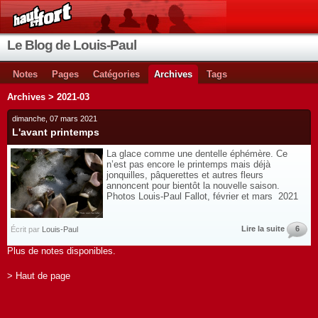
Le Blog de Louis-Paul
Notes
Pages
Catégories
Archives
Tags
Archives > 2021-03
dimanche, 07 mars 2021
L'avant printemps
La glace comme une dentelle éphémère. Ce
n’est pas encore le printemps mais déjà
jonquilles, pâquerettes et autres fleurs
annoncent pour bientôt la nouvelle saison.
Photos Louis-Paul Fallot, février et mars 2021
Lire la suite
6
Écrit par
Louis-Paul
Plus de notes disponibles.
> Haut de page