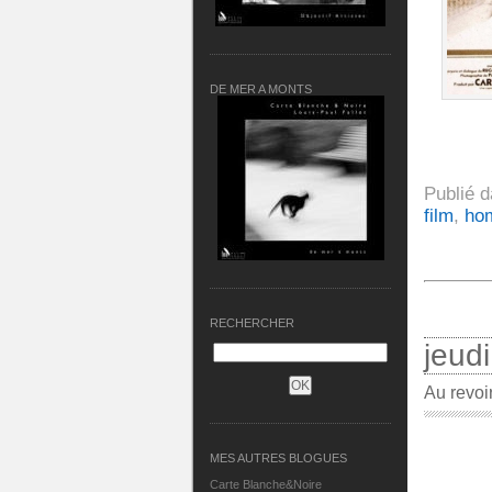
DE MER A MONTS
Publié 
film
,
ho
RECHERCHER
jeud
Au revoi
MES AUTRES BLOGUES
Carte Blanche&Noire