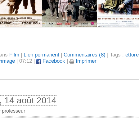
dans
Film
|
Lien permanent
|
Commentaires (8)
| Tags :
ettore
mmage
| 07:12 |
Facebook
|
Imprimer
i, 14 août 2014
r professeur