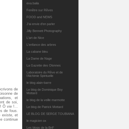
eva.baila
Fenêtre sur Rêves
FOOD and NEWS
J'ai envie d'en parler
Jilly Bennett Photography
L'art de Nice
L'enfance des arbres
La cabane bleu
La Dame de Nage
La Gazette des Olonnes
Laboratoire du Rêve et de
l'Alchimie Spirituelle
le blog alain-barre
écrivons de
Le blog de Dominique Boy
foisonne de
Mottard
ations, et
le blog de la veille marmotte
ent de soi,
 Ô vie !...
Le blog de Patrick Mottard
es de fous.
LE BLOG DE SERGE TOUBIANA
 existe, et
le continue
le magicien ox
Les blogs de la BnF