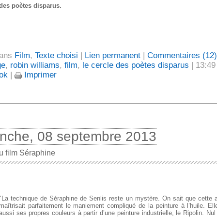
 des poètes disparus.
dans
Film
,
Texte choisi
|
Lien permanent
|
Commentaires (12)
ge
,
robin williams
,
film
,
le cercle des poètes disparus
| 13:49
ok
|
Imprimer
nche, 08 septembre 2013
u film Séraphine
"La technique de Séraphine de Senlis reste un mystère. On sait que cette 
maîtrisait parfaitement le maniement compliqué de la peinture à l’huile. Elle
aussi ses propres couleurs à partir d’une peinture industrielle, le Ripolin. Nu