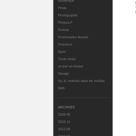
Numérique
Photo
Photographie
PhotosLP
Portrait
Promenades fleuries
Provence
Sport
Texte choisi
un jour un instant
Voyage
Vu, lu, entendu dans les médias
Web
ARCHIVES
2026-08
2022-12
2022-09