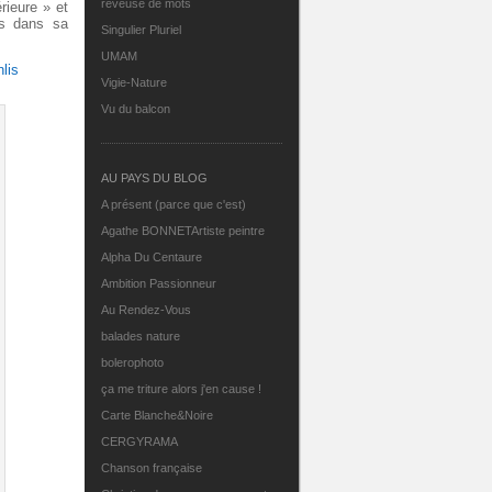
rêveuse de mots
érieure » et
és dans sa
Singulier Pluriel
UMAM
lis
Vigie-Nature
Vu du balcon
AU PAYS DU BLOG
A présent (parce que c'est)
Agathe BONNETArtiste peintre
Alpha Du Centaure
Ambition Passionneur
Au Rendez-Vous
balades nature
bolerophoto
ça me triture alors j'en cause !
Carte Blanche&Noire
CERGYRAMA
Chanson française