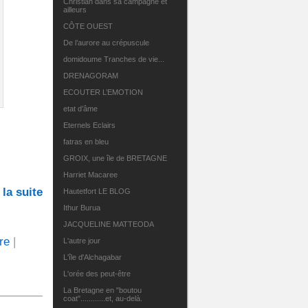
Christian dans sa campagne et
ailleurs
CÔTE OUEST
De l’aurore au crépuscule
domidoume Tranches de vie...
DRENAGORAM
ECOUTER L’EMOTION
etat d’âme
Eternels Eclairs
fatras en bleu
GROIX, une île de BRETAGNE
Harriet Macaree
 la suite
Hautetfort LE BLOG
Ithur Burua
JACQUELINE MATTEODA
re
|
L'autre jour
L'île d'Alchagabar
L'orée des peut-être
La Bretagne en "boutou
coat"............et, au-delà.