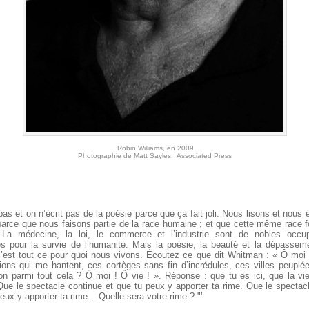
Robin Williams, en 2009
Photographie de Matt Sayles, Associated Press
 pas et on n’écrit pas de la poésie parce que ça fait joli. Nous lisons et nous 
parce que nous faisons partie de la race humaine ; et que cette même race 
 La médecine, la loi, le commerce et l’industrie sont de nobles occup
s pour la survie de l’humanité. Mais la poésie, la beauté et la dépassem
c’est tout ce pour quoi nous vivons. Écoutez ce que dit Whitman : « Ô moi !
ons qui me hantent, ces cortèges sans fin d’incrédules, ces villes peuplé
n parmi tout cela ? Ô moi ! Ô vie ! ». Réponse : que tu es ici, que la vie
. Que le spectacle continue et que tu peux y apporter ta rime. Que le spectac
eux y apporter ta rime... Quelle sera votre rime ? "’