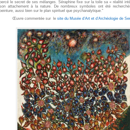
percé le secret de ses mélanges.
Séraphine fixe sur la toile sa « réalité int
son attachement à la nature. De nombreux symboles ont été recherch
peinture, aussi bien sur le plan spirituel que psychanalytique."
Œuvre commentée sur le
site du Musée d’Art et d’Archéologie de Sen