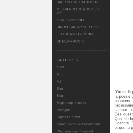
BATIR NOTRE CATHEDRALE
MES MERCIS DE NOUVELLE
VIE
TERRES MARINES
HIROSHIMA PAR SETSUKO
LETTRE A WILLY RONIS
DE MER A MONTS
CATÉGORIES
1969
‘
Actu
Art
Bleu
"On ne lit
Blog
la poésie 
passions.
Blogs coup de coeur
nécessaire
l’amour : 
Bretagne
Ces questi
Cagnes sur mer
Quoi de bo
l’identité
Carnet, Vivre ici et maintenant
et que tu p
Chansons qui m'inspirent