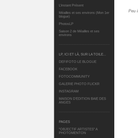
L’instant Présent
Peu i
Méailles et ses environs (Mon 1er
blogue)
PhotosLP
Saison 2 de Méailles et ses
environs
LP, ICI ET LÀ, SUR LA TOILE...
DEFIFOTO LE BLOGUE
FACEBOOK
FOTOCOMMUNITY
GALERIE PHOTO FLICKR
INSTAGRAM
MAISON D’EDITION BAIE DES
ANGES
PAGES
"OBJECTIF ARTISTES" A
PHOTOMENTON