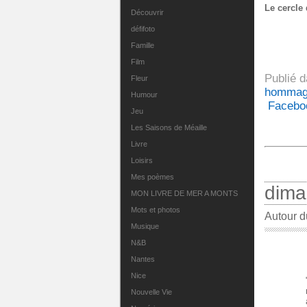
Le cercle
Découvrir
défifoto
Famille
Film
Publié 
Fleur
homma
Humour
Facebo
Jeu
Les Saisons de Méaille
Livre
Loisirs
Mes poèmes
dima
MON LIVRE DE MER A MONTS
Mots et photos
Autour d
Musique
N&B
Nantes
Nice
Nouvelle Vie