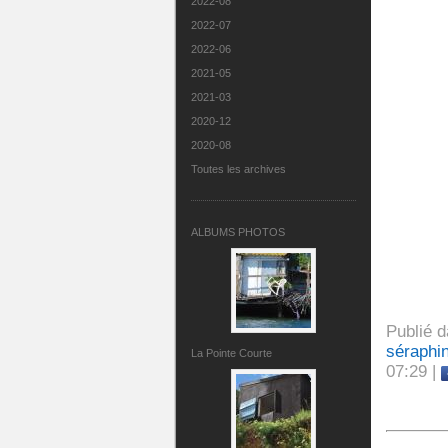
2022-08
2022-07
2022-06
2021-05
2021-03
2020-12
2020-08
Toutes les archives
ALBUMS PHOTOS
Publié 
séraphi
La Pointe Courte
07:29 |