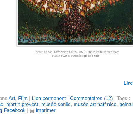
L’Arbre de vie, Séraphine Louis, 1928-Ripolin et huile sur toile
Musée d’Art et d’Archéologie de Senlis
Lire
dans
Art
,
Film
|
Lien permanent
|
Commentaires (12)
| Tags :
ne
,
martin provost
,
musée senlis
,
musée art naîf nice
,
peintu
Facebook
|
Imprimer