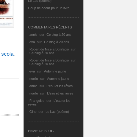
Le Lac (poème)
Coup de coeur pour un livre
COMMENTAIRES RÉCENTS
annie
sur
Ce blog à 20 ans
eva
sur
Ce blog à 20 ans
Robert de Nice à Bonifacio
sur
 scola
,
Ce blog à 20 ans
Robert de Nice à Bonifacio
sur
Ce blog à 20 ans
eva
sur
Automne jaune
noelle
sur
Automne jaune
annie
sur
L'eau et les rêves
noelle
sur
L'eau et les rêves
Françoise
sur
L'eau et les
rêves
Gine
sur
Le Lac (poème)
ENVIE DE BLOG