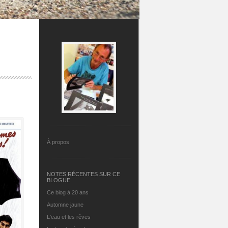
À propos
NOTES RÉCENTES SUR CE
BLOGUE
Ce blog à 20 ans
Automne jaune
L'eau et les rêves