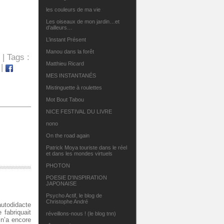
les couleurs de ma vie
Les oiseaux de mon jardin…et
d’ailleurs…
L’instant Présent
Manou dans la forêt
| Tags :
Matthieu Ricard
 |
MES INSTANTANÉS
Mistinguette à roulettes
Mot Bout Tabou
NICE FESTIVAL DU LIVRE
nono
On the road again
Patrick Moya touriste dans le réel
et dans les mondes virtuels
PHOTON
POESIE D'INSPIRATION
JAPONAISE
Psycho Actif, le blog de
Christophe André
autodidacte
 fabriquait
réveillons-nous ! (le blog tnn)
l n’a encore