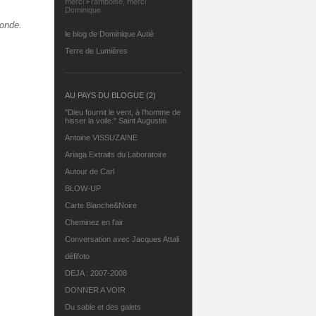
merci Framboise, merci
Dominique
monde.
le blog de Dominique Autié
Terre de Lumières
AU PAYS DU BLOGUE (2)
"Dieu fournit le vent, à l'homme de
hisser la voile." Saint Augustin
Antoine VISSUZAINE
Ariaga Extraits du Laboratoire
Autour de Carl
BLOW-UP
Carte Blanche&Noire
Cheminez en l'air
Conversation avec Jacques Attali
défifoto
DEJA : 2007-2008
DONNER A VOIR
Du sable et des galets