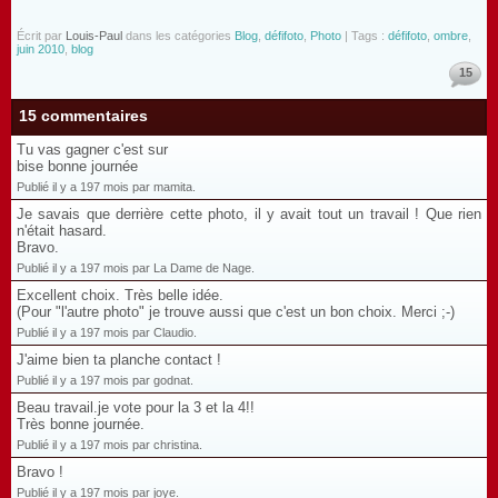
Écrit par
Louis-Paul
dans les catégories
Blog
,
défifoto
,
Photo
| Tags :
défifoto
,
ombre
,
juin 2010
,
blog
15
15 commentaires
Tu vas gagner c'est sur
bise bonne journée
Publié il y a 197 mois par mamita.
Je savais que derrière cette photo, il y avait tout un travail ! Que rien
n'était hasard.
Bravo.
Publié il y a 197 mois par La Dame de Nage.
Excellent choix. Très belle idée.
(Pour "l'autre photo" je trouve aussi que c'est un bon choix. Merci ;-)
Publié il y a 197 mois par Claudio.
J'aime bien ta planche contact !
Publié il y a 197 mois par godnat.
Beau travail.je vote pour la 3 et la 4!!
Très bonne journée.
Publié il y a 197 mois par christina.
Bravo !
Publié il y a 197 mois par joye.