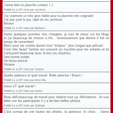
J'aime bien la planche contact !:-)
Publié il y a 197 mois par suzanne.
J'ai vraiment un très gros faible pour ta planche très originale!
J'ai pas joué le jeu, tapé ds les archives.
Bisous
Publié il y a 197 mois par Barbara.
Après quelques journées très chargées, je suis de retour sur les blogs
et j'ai beaucoup de choses à lire... heureusement que dehors il fait un
temps de novembre!
Merci pour les visites durant mon "éclipse " plus longue que prévue!
C'est très beau! l'ombre est souvent un mystère pour les enfants et ils
s'amusent beaucoup avec la leur (ou d'autres)
Une bonne soirée
Un bisou amical
Viviane
Publié il y a 197 mois par Viviane.
Quelle patience et quel travail. Belle planche ! Bravo !
Publié il y a 197 mois par Anne-Ma.
bravo LP quel travail !
Publié il y a 197 mois par karine.
Beau défi,beaucoup de travail pour réaliser tout ça, félicitations. Je suis
allée voir les participants il y a de bien belles photos.
Publié il y a 197 mois par Solange.
C'est sympa de voir toutes les photos, la patience, le choix... J'aime