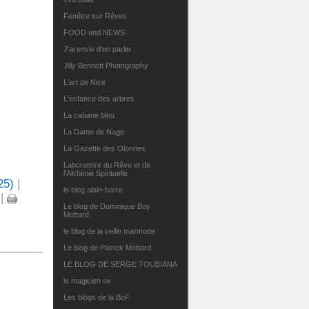
Fenêtre sur Rêves
FOOD and NEWS
J'ai envie d'en parler
Jilly Bennett Photography
L'art de Nice
L'enfance des arbres
La cabane bleu
La Dame de Nage
La Gazette des Olonnes
Laboratoire du Rêve et de
l'Alchimie Spirituelle
25)
|
le blog alain-barre
|
Le blog de Dominique Boy
Mottard
le blog de la veille marmotte
Le blog de Patrick Mottard
LE BLOG DE SERGE TOUBIANA
le magicien ox
Les blogs de la BnF