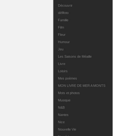
Découvrir
défifoto
Famille
Film
Fleur
Humour
Jeu
Les Saisons de Méaille
Livre
Loisirs
Mes poèmes
MON LIVRE DE MER A MONTS
Mots et photos
Musique
N&B
Nantes
Nice
Nouvelle Vie