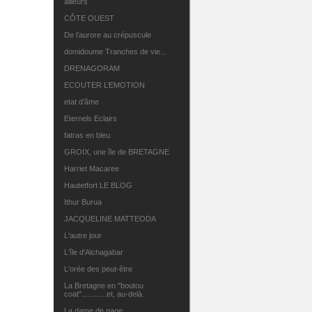
ailleurs
CÔTE OUEST
De l’aurore au crépuscule
domidoume Tranches de vie...
DRENAGORAM
ECOUTER L’EMOTION
etat d’âme
Eternels Eclairs
fatras en bleu
GROIX, une île de BRETAGNE
Harriet Macaree
Hautetfort LE BLOG
Ithur Burua
JACQUELINE MATTEODA
L'autre jour
L'île d'Alchagabar
L'orée des peut-être
La Bretagne en "boutou
coat"............et, au-delà.
La dame de nage