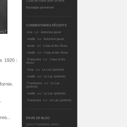
Coup de coeur pour un livre
Nostalgie parisienne
COMMENTAIRES RÉCENTS
eva
sur
Automne jaune
noelle
sur
Automne jaune
annie
sur
L'eau et les rêves
noelle
sur
L'eau et les rêves
es 1920 :
Françoise
sur
L'eau et les
rêves
.
Gine
sur
Le Lac (poème)
noelle
sur
Le Lac (poème)
fornie.
Framboise
sur
Le Lac
(poème)
noelle
sur
Le Lac (poème)
.
Françoise
sur
Le Lac (poème)
res..
ENVIE DE BLOG
merci Framboise, merci