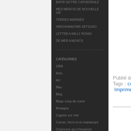
BATIR NOTRE CATHEDRALE
MES MERCIS DE NOUVELLE
VIE
TERRES MARINES
HIROSHIMA PAR SETSUKO
LETTRE A WILLY RONIS
DE MER A MONTS
CATÉGORIES
1969
Actu
Publié 
Art
Tags :
c
Bleu
Imprim
Blog
Blogs coup de coeur
Bretagne
Cagnes sur mer
Carnet, Vivre ici et maintenant
Chansons qui m'inspirent