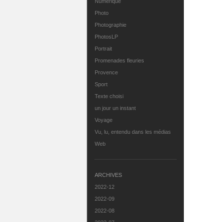
Numérique
Photo
Photographie
PhotosLP
Portrait
Promenades fleuries
Provence
Sport
Texte choisi
un jour un instant
Voyage
Vu, lu, entendu dans les médias
Web
ARCHIVES
2022-12
2022-09
2022-08