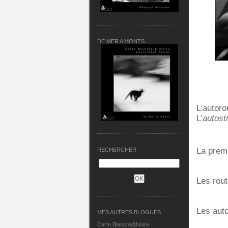
DE MER A MONTS
L'autoro
L’
autost
La premi
RECHERCHER
Les rout
Les auto
MES AUTRES BLOGUES
Carte Blanche&Noire