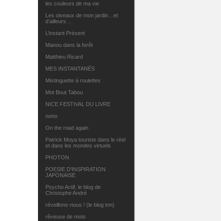
les couleurs de ma vie
Les oiseaux de mon jardin…et
d’ailleurs…
L’instant Présent
Manou dans la forêt
Matthieu Ricard
MES INSTANTANÉS
Mistinguette à roulettes
Mot Bout Tabou
NICE FESTIVAL DU LIVRE
nono
On the road again
Patrick Moya touriste dans le réel
et dans les mondes virtuels
PHOTON
POESIE D'INSPIRATION
JAPONAISE
Psycho Actif, le blog de
Christophe André
réveillons-nous ! (le blog tnn)
rêveuse de mots