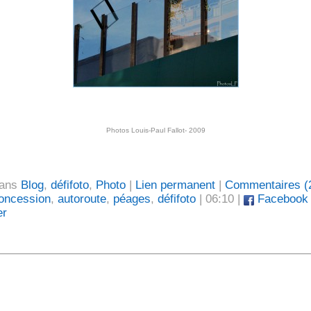
Photos Louis-Paul Fallot- 2009
dans
Blog
,
défifoto
,
Photo
|
Lien permanent
|
Commentaires (
oncession
,
autoroute
,
péages
,
défifoto
| 06:10 |
Facebook
er