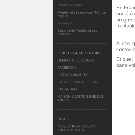
L’instant Présent
En Franc
Méailles et ses environs (Mon 1er
sociétés
blogue)
progres
PhotosLP
rentab
Saison 2 de Méailles et ses
environs
A ces q
contourn
LP, ICI ET LÀ, SUR LA TOILE...
Et que j
DEFIFOTO LE BLOGUE
sans voi
FACEBOOK
FOTOCOMMUNITY
GALERIE PHOTO FLICKR
INSTAGRAM
MAISON D’EDITION BAIE DES
ANGES
PAGES
"OBJECTIF ARTISTES" A
PHOTOMENTON