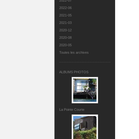
2022-07
2022-06
2021-05
2021-03
2020-12
2020-08
2020-05
Toutes les archives
ALBUMS PHOTOS
La Pointe Courte