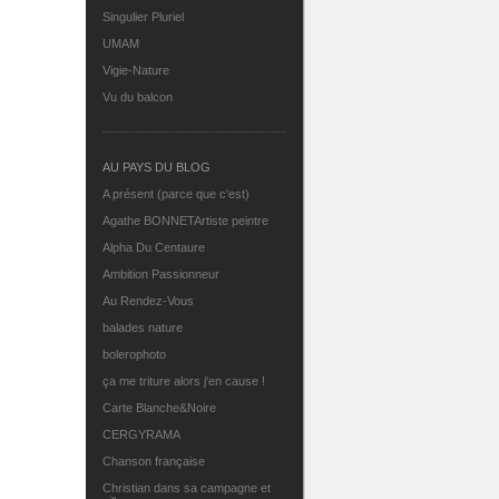
Singulier Pluriel
UMAM
Vigie-Nature
Vu du balcon
AU PAYS DU BLOG
A présent (parce que c'est)
Agathe BONNETArtiste peintre
Alpha Du Centaure
Ambition Passionneur
Au Rendez-Vous
balades nature
bolerophoto
ça me triture alors j'en cause !
Carte Blanche&Noire
CERGYRAMA
Chanson française
Christian dans sa campagne et