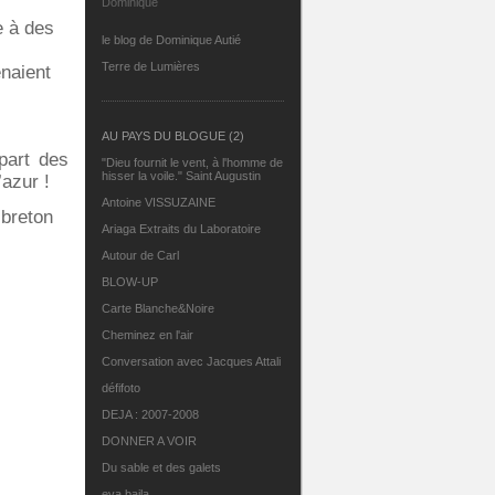
Dominique
e à des
le blog de Dominique Autié
Terre de Lumières
naient
AU PAYS DU BLOGUE (2)
part des
"Dieu fournit le vent, à l'homme de
hisser la voile." Saint Augustin
azur !
Antoine VISSUZAINE
 breton
Ariaga Extraits du Laboratoire
Autour de Carl
BLOW-UP
Carte Blanche&Noire
Cheminez en l'air
Conversation avec Jacques Attali
défifoto
DEJA : 2007-2008
DONNER A VOIR
Du sable et des galets
eva.baila