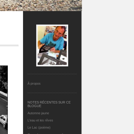
À propos
NOTES RÉCENTES SUR CE
BLOGUE
Automne jaune
L'eau et les rêves
Le Lac (poème)