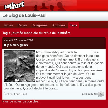
Le Blog de Louis-Paul
Notes
Pages
Catégories
Archives
Tags
Tag > journée mondiale du refus de la misère
samedi, 17 octobre 2009
Il y a des gens
http://www.atd-quartmonde.fr/ Il y a
des gens honnêtes, Qui te donnent le sourire,
Qui te parlent intelligemment. Il y a des gens
clairvoyants, Qui sont contre la folie et le gâchis
de ce monde, Qui sont conscients de la
culpabilité de l’humain. Il y a des gens sincères,
Qui te transmettent la joie de vivre, Qui te
prouvent qu’il faut lutter. Il y a des gens
respectueux, Qui t’écoutent dans un même ordre
d’idées, Qui te rejoignent, un instant, en la résistance. Il y a des gens
providentiels, Qui ont déchiré le voile...
Lire la suite
6
Écrit par
Louis-Paul
Plus de notes disponibles.