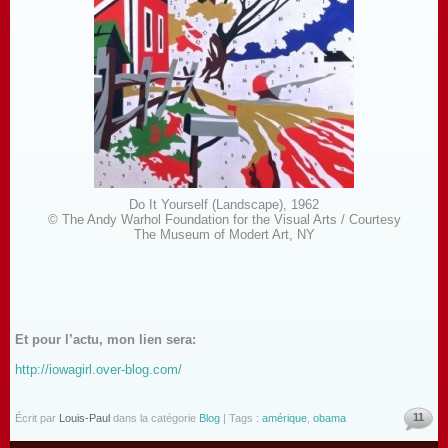
Do It Yourself (Landscape), 1962
© The Andy Warhol Foundation for the Visual Arts / Courtesy
The Museum of Modert Art, NY
Et pour l’actu, mon lien sera:
http://iowagirl.over-blog.com/
11
Écrit par
Louis-Paul
dans la catégorie
Blog
| Tags :
amérique
,
obama