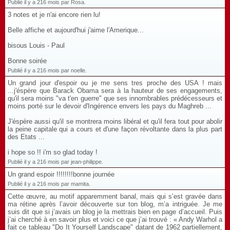
Publié il y a 216 mois par Rosa.
3 notes et je n'ai encore rien lu!
Belle affiche et aujourd'hui j'aime l'Amerique...
bisous Louis - Paul
Bonne soirée
Publié il y a 216 mois par noelle.
Un grand jour d'espoir ou je me sens tres proche des USA ! mais
...j'éspère que Barack Obama sera à la hauteur de ses engagements,
qu'il sera moins "va t'en guerre" que ses innombrables prédécesseurs et
moins porté sur le devoir d'Ingérence envers les pays du Maghreb ...
J'éspère aussi qu'il se montrera moins libéral et qu'il fera tout pour abolir
la peine capitale qui a cours et d'une façon révoltante dans la plus part
des Etats ...
i hope so !! i'm so glad today !
Publié il y a 216 mois par jean-philippe.
Un grand espoir !!!!!!!!bonne journée
Publié il y a 216 mois par mamita.
Cette œuvre, au motif apparemment banal, mais qui s’est gravée dans
ma rétine après l’avoir découverte sur ton blog, m’a intriguée. Je me
suis dit que si j’avais un blog je la mettrais bien en page d’accueil. Puis
j’ai cherché à en savoir plus et voici ce que j’ai trouvé : « Andy Warhol a
fait ce tableau "Do It Yourself Landscape" datant de 1962 partiellement,