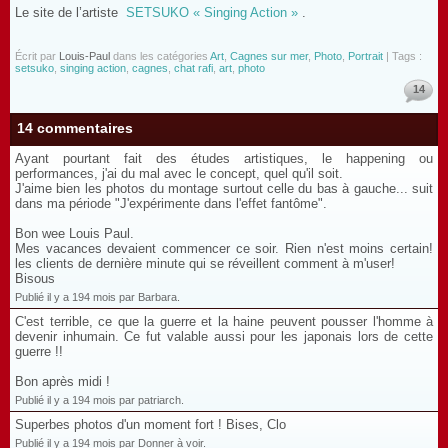
Le site de l’artiste
SETSUKO « Singing Action »
.
Écrit par
Louis-Paul
dans les catégories
Art
,
Cagnes sur mer
,
Photo
,
Portrait
| Tags :
setsuko
,
singing action
,
cagnes
,
chat rafi
,
art
,
photo
14
14 commentaires
Ayant pourtant fait des études artistiques, le happening ou
performances, j'ai du mal avec le concept, quel qu'il soit.
J'aime bien les photos du montage surtout celle du bas à gauche... suit
dans ma période "J'expérimente dans l'effet fantôme".
Bon wee Louis Paul.
Mes vacances devaient commencer ce soir. Rien n'est moins certain!
les clients de dernière minute qui se réveillent comment à m'user!
Bisous
Publié il y a 194 mois par Barbara.
C'est terrible, ce que la guerre et la haine peuvent pousser l'homme à
devenir inhumain. Ce fut valable aussi pour les japonais lors de cette
guerre !!
Bon après midi !
Publié il y a 194 mois par patriarch.
Superbes photos d'un moment fort ! Bises, Clo
Publié il y a 194 mois par Donner à voir.