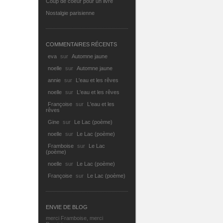
Coup de coeur pour un livre
Nostalgie parisienne
COMMENTAIRES RÉCENTS
eva
sur
Automne jaune
noelle
sur
Automne jaune
annie
sur
L'eau et les rêves
noelle
sur
L'eau et les rêves
Françoise
sur
L'eau et les
rêves
Gine
sur
Le Lac (poème)
noelle
sur
Le Lac (poème)
Framboise
sur
Le Lac
(poème)
noelle
sur
Le Lac (poème)
Françoise
sur
Le Lac (poème)
ENVIE DE BLOG
merci Framboise, merci