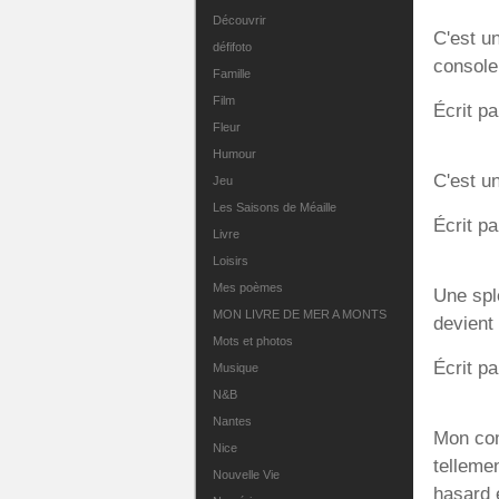
Découvrir
C'est un
défifoto
console
Famille
Film
Écrit pa
Fleur
Humour
C'est un
Jeu
Les Saisons de Méaille
Écrit pa
Livre
Loisirs
Mes poèmes
Une sple
MON LIVRE DE MER A MONTS
devient 
Mots et photos
Écrit pa
Musique
N&B
Nantes
Mon com
Nice
tellemen
Nouvelle Vie
hasard 