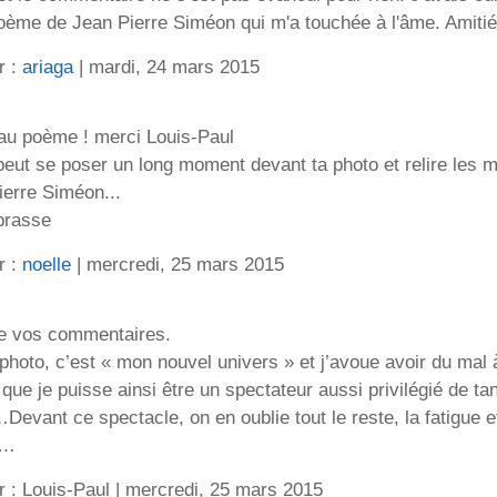
 poème de Jean Pierre Siméon qui m'a touchée à l'âme. Amitié
r :
ariaga
| mardi, 24 mars 2015
au poème ! merci Louis-Paul
peut se poser un long moment devant ta photo et relire les 
ierre Siméon...
brasse
r :
noelle
| mercredi, 25 mars 2015
e vos commentaires.
 photo, c’est « mon nouvel univers » et j’avoue avoir du mal 
 que je puisse ainsi être un spectateur aussi privilégié de ta
evant ce spectacle, on en oublie tout le reste, la fatigue e
s…
ar : Louis-Paul | mercredi, 25 mars 2015