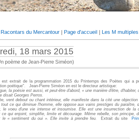
 Racontars du Mercantour
|
Page d'accueil
|
Les M multiples
redi, 18 mars 2015
Un poème de Jean-Pierre Siméon)
est extrait de la programmation 2015 du Printemps des Poètes qui a 
ction poétique". Jean-Pierre Siméon en est le directeur artistique:
gue, la poésie est aussi, et peut-être d'abord, « une manière d'être, d'habiter, 
 disait Georges Perros.
ée, vent debout ou chant intérieur, elle manifeste dans la cité une objection 
 tout ce qui diminue l'homme, elle oppose aux vains prestiges du paraître, de
, le voeu d'une vie intense et insoumise. Elle est une insurrection de la
t ce qui enjoint, simplifie, limite et décourage. Même rebelle, son principe, di
 le « sentiment du oui ». Elle invite à prendre feu.
Extrait du site
Pri