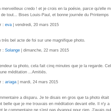
 merveilleux credo ! et je crois en la poésie, parce qu'elle 
 de tout... Bises Louis-Paul, et bonne journée du Printemps
r :
eva
| vendredi, 20 mars 2015
 très bel acte de foi sur une magnifique photo.
r :
Solange
| dimanche, 22 mars 2015
ndeur ta photo, cela fait cinq minutes que je la regarde. Ce
une méditation ...Amitiés.
r :
ariaga
| mardi, 24 mars 2015
mentaire a disparu. Je te disais en gros que ta photo était
t belle que je me trouvais en méditation devant elle. Il n'y a
et le commentaire ne s'est pas évanoui pour rien. J'avais ou