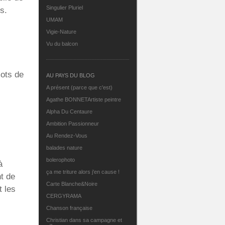
Singulier Pluriel
s.
UMAM
Vigie-Nature
Vu du balcon
mots de
AU PAYS DU BLOG
A présent (parce que c'est)
Agathe BONNETArtiste peintre
Alpha Du Centaure
Ambition Passionneur
Au Rendez-Vous
balades nature
bolerophoto
à
ça me triture alors j'en cause !
nt de
Carte Blanche&Noire
t les
CERGYRAMA
Chanson française
Christian dans sa campagne et