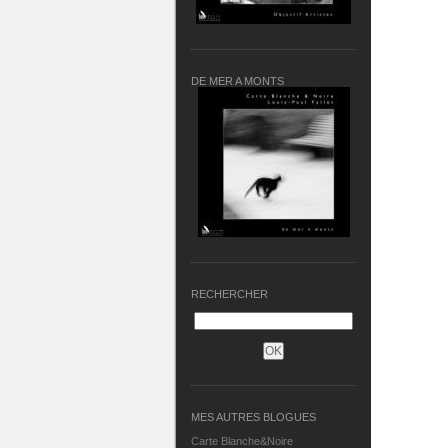
DE MER A MONTS
RECHERCHER
MES AUTRES BLOGUES
Carte Blanche&Noire