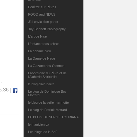
Fenêtre sur Rêves
FOOD and NEWS
J'ai envie d'en parler
Jilly Bennett Photography
L'art de Nice
L'enfance des arbres
La cabane bleu
La Dame de Nage
La Gazette des Olonnes
Laboratoire du Rêve et de
l'Alchimie Spirituelle
 :
le blog alain-barre
5:36 |
Le blog de Dominique Boy
Mottard
le blog de la veille marmotte
Le blog de Patrick Mottard
LE BLOG DE SERGE TOUBIANA
le magicien ox
Les blogs de la BnF