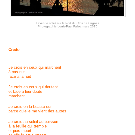
Lever de soleil sur le Port du Cros de Cagnes
Photographie Louis-Paul Fallot, mars 2015
Credo
Je crois en ceux qui marchent
à pas nus
face à la nuit
Je crois en ceux qui doutent
et face à leur doute
marchent
Je crois en la beauté oui
parce qu’elle me vient des autres
Je crois au soleil au poisson
à la feuille qui tremble
et puis meurt