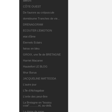
ailleurs
CÔTE OUEST
De l’aurore au crépuscule
domidoume Tranches de vie...
DRENAGORAM
ECOUTER L’EMOTION
etat d’âme
Eternels Eclairs
fatras en bleu
GROIX, une île de BRETAGNE
Harriet Macaree
Hautetfort LE BLOG
Ithur Burua
JACQUELINE MATTEODA
L'autre jour
L'île d'Alchagabar
L'orée des peut-être
La Bretagne en "boutou
coat"............et, au-delà.
La dame de nage