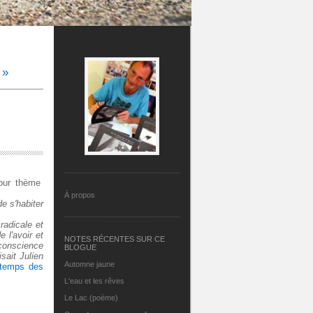
 »
pour thème
À propos
de s'habiter
radicale et
 l'avoir et
NOTES RÉCENTES SUR CE
 conscience
BLOGUE
sait Julien
Automne jaune
ntemps des
L'eau et les rêves
Le Lac (poème)