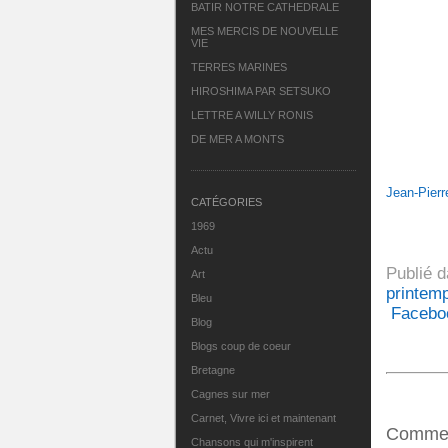
BATIR NOTRE CATHEDRALE
MES MERCIS DE NOUVELLE
VIE
TERRES MARINES
HIROSHIMA PAR SETSUKO
LETTRE A WILLY RONIS
DE MER A MONTS
Jean-Pier
CATÉGORIES
1969
Actu
Publié 
Art
printem
Bleu
Facebo
Blog
Blogs coup de coeur
Bretagne
Cagnes sur mer
Carnet, Vivre ici et maintenant
Commen
Chansons qui m'inspirent