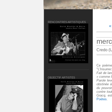
RENCONTRES ARTISTIQUES
«
merc
Credo (
Ce poème 
"L'Insurre
Fait de lan
» comme le
OBJECTIF ARTISTES
Parole lev
obstinée à
du pouvoir
contre tou
Gracq, est
Poètes
.