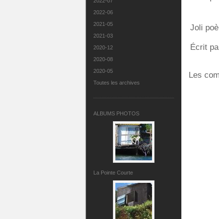
2022-07
2022-06
2021-05
Joli po
2021-03
Écrit pa
2020-12
2020-08
2020-05
Les com
Toutes les archives
ALBUMS PHOTOS
La Pointe Courte