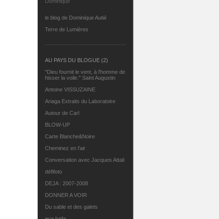
Dominique
le blog de Dominique Autié
Terre de Lumières
AU PAYS DU BLOGUE (2)
"Dieu fournit le vent, à l'homme de
hisser la voile." Saint Augustin
Antoine VISSUZAINE
Ariaga Extraits du Laboratoire
Autour de Carl
BLOW-UP
Carte Blanche&Noire
Cheminez en l'air
Conversation avec Jacques Attali
défifoto
DEJA : 2007-2008
DONNER A VOIR
Du sable et des galets
eva.baila