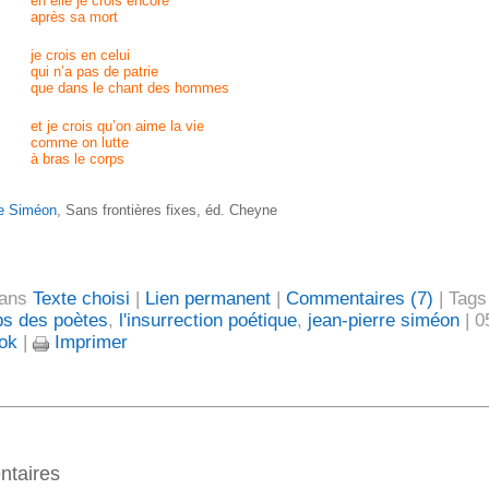
en elle je crois encore
après sa mort
je crois en celui
qui n’a pas de patrie
que dans le chant des hommes
et je crois qu’on aime la vie
comme on lutte
à bras le corps
re Siméon
, Sans frontières fixes, éd. Cheyne
dans
Texte choisi
|
Lien permanent
|
Commentaires (7)
| Tags
ps des poètes
,
l'insurrection poétique
,
jean-pierre siméon
| 0
ok
|
Imprimer
taires