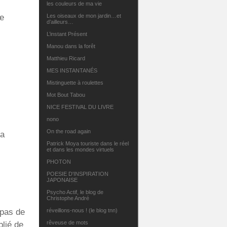
les couleurs de ma vie
me
Les oiseaux de mon jardin…et
d’ailleurs…
L’instant Présent
Manou dans la forêt
Matthieu Ricard
MES INSTANTANÉS
Mistinguette à roulettes
Mot Bout Tabou
NICE FESTIVAL DU LIVRE
nono
On the road again
la
Patrick Moya touriste dans le réel
et dans les mondes virtuels
PHOTON
POESIE D'INSPIRATION
JAPONAISE
Psycho Actif, le blog de
Christophe André
 pas de
réveillons-nous ! (le blog tnn)
rêveuse de mots
blié de