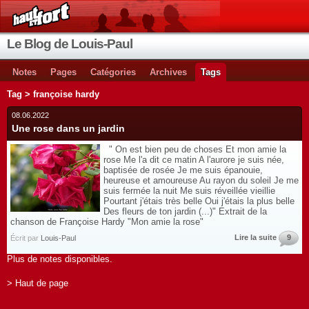
Le Blog de Louis-Paul
Notes
Pages
Catégories
Archives
Tags
Tag > françoise hardy
08.06.2022
Une rose dans un jardin
" On est bien peu de choses Et mon amie la
rose Me l'a dit ce matin A l'aurore je suis née,
baptisée de rosée Je me suis épanouie,
heureuse et amoureuse Au rayon du soleil Je me
suis fermée la nuit Me suis réveillée vieillie
Pourtant j'étais très belle Oui j'étais la plus belle
Des fleurs de ton jardin (...)" Extrait de la
chanson de Françoise Hardy "Mon amie la rose"
Lire la suite
9
Écrit par
Louis-Paul
Plus de notes disponibles.
> Haut de page