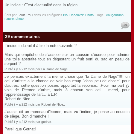
Un indice : C’est d’actualité dans la région.
Écrit par
Louis-Paul
dans les catégories
Bio
,
Découvrir
,
Photo
| Tags :
cougourdon
,
nature
,
photo
29
29 commentaires
L'indice induirait-il à lire la note suivante ?
Mais qui empêche de s'asseoir sur un coussin d'écorce pour admirer
une toile abstraite tout en dégustant un fruit sorti du sac en peau de
serpent ?
Publié il y a 212 mois par La Dame de Nage.
Je pensais exactement la même chose que "la Dame de Nage"!!!! un
oeil d'artiste a la chance de voir beaucoup "dans peu de chose" pour
d'autres, cette question posée, apportait la réponse....Pour ma part j'y
vois de l'écorce d'arbre, mais à chacun son oeil... merci, pour
l'apprentissage de l'art... à L.P.
Robert de Nice.
Publié il y a 212 mois par Robert de Nice..
J'aurais dit un morceau d'écorce, mais vu l'indice, je pense au coussin
de siège. Bon dimanche !
Publié il y a 212 mois par godnat.
Pareil que Gotnat!