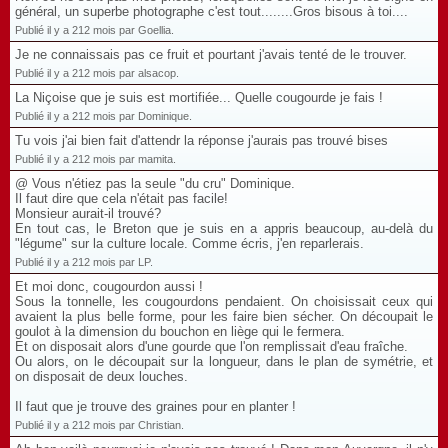
général, un superbe photographe c'est tout........Gros bisous à toi....
Publié il y a 212 mois par Goellia.
Je ne connaissais pas ce fruit et pourtant j'avais tenté de le trouver.
Publié il y a 212 mois par alsacop.
La Niçoise que je suis est mortifiée... Quelle cougourde je fais !
Publié il y a 212 mois par Dominique.
Tu vois j'ai bien fait d'attendr la réponse j'aurais pas trouvé bises
Publié il y a 212 mois par mamita.
@ Vous n'étiez pas la seule "du cru" Dominique.
Il faut dire que cela n'était pas facile!
Monsieur aurait-il trouvé?
En tout cas, le Breton que je suis en a appris beaucoup, au-delà du
"légume" sur la culture locale. Comme écris, j'en reparlerais.
Publié il y a 212 mois par LP.
Et moi donc, cougourdon aussi !
Sous la tonnelle, les cougourdons pendaient. On choisissait ceux qui
avaient la plus belle forme, pour les faire bien sécher. On découpait le
goulot à la dimension du bouchon en liège qui le fermera.
Et on disposait alors d'une gourde que l'on remplissait d'eau fraîche.
Ou alors, on le découpait sur la longueur, dans le plan de symétrie, et
on disposait de deux louches.
Il faut que je trouve des graines pour en planter !
Publié il y a 212 mois par Christian.