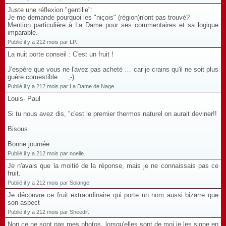
Juste une réflexion "gentille":
Je me demande pourquoi les "niçois" (région)n'ont pas trouvé?
Mention particulière à La Dame pour ses commentaires et sa logique
imparable.
Publié il y a 212 mois par LP.
La nuit porte conseil : C'est un fruit !
J'espère que vous ne l'avez pas acheté … car je crains qu'il ne soit plus
guère comestible … ;-)
Publié il y a 212 mois par La Dame de Nage.
Louis- Paul
Si tu nous avez dis, "c'est le premier thermos naturel on aurait deviner!!
Bisous
Bonne journée
Publié il y a 212 mois par noelle.
Je n'avais que la moitié de la réponse, mais je ne connaissais pas ce
fruit.
Publié il y a 212 mois par Solange.
Je découvre ce fruit extraordinaire qui porte un nom aussi bizarre que
son aspect
Publié il y a 212 mois par Sheedir.
Non ce ne sont pas mes photos, lorsqu'elles sont de moi je les signe en