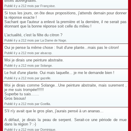
Bises auvergnates.
Publié il y a 212 mois par Françoise.
Si tous les jours, on ôte deux propositions, j'attends demain pour donner
la réponse exacte !
Sachant que l'auteur a enlevé la première et la dernière, il ne serait pas
étonnant que la bonne réponse soit celle du milieu !
L'actualité, c'est la fête du citron ?
Publié il y a 212 mois par La Dame de Nage.
Oui je pense la même chose : fruit d'une plante...mais pas le citron!
Publié il y a 212 mois par alsacop.
Moi je dirais une peinture abstraite.
Publié il y a 212 mois par Solange.
Le fruit d'une plante. Oui mais laquelle... je me le demande bien !
Publié il y a 212 mois par gazelle.
Moi je dirais comme Solange...Une peinture abstraite, mais surement ,
je me suis trompée!!!!!!
Superbe tu sais.......
Gros bisous!
Publié il y a 212 mois par Goellia.
S'il n'y avait que le gros plan, j'aurais pensé à un ananas...
A défaut, je dirais la peau de serpent. Serait-ce une période de mue
dans la région ? :-)
Publié il y a 212 mois par Dominique.