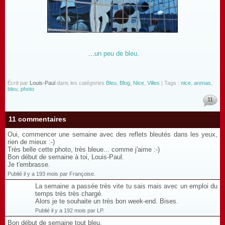
...
un peu de bleu
.
Écrit par
Louis-Paul
dans les catégories
Bleu
,
Blog
,
Nice
,
Villes
| Tags :
nice
,
arenas
,
bleu
,
photo
11
11 commentaires
Oui, commencer une semaine avec des reflets bleutés dans les yeux,
rien de mieux :-)
Très belle cette photo, très bleue... comme j'aime :-)
Bon début de semaine à toi, Louis-Paul.
Je t'embrasse.
Publié il y a 193 mois par Françoise.
La semaine a passée très vite tu sais mais avec un emploi du
temps très très chargé.
Alors je te souhaite un très bon week-end. Bises.
Publié il y a 192 mois par LP.
Bon début de semaine tout bleu.