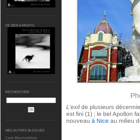
DE MER A MONTS
RECHERCHER
Ph
L’exil
de plusieurs décennie
est fini (1) ; le bel Apollon 
nouveau
à Nice
au milieu d
MES AUTRES BLOGUES
Carte Blanche&Noire