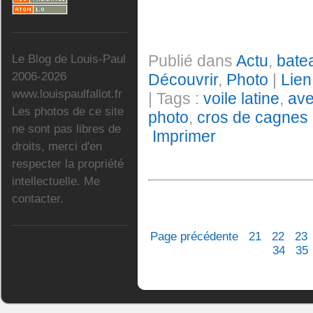
Publié dans
Actu
,
bate
Le Blog de Louis-Paul
2006-2026
Découvrir
,
Photo
|
Lien
www.louispaulfallot.fr
| Tags :
voile latine
,
ave
Les photos de ce site
photo
,
cros de cagnes
ne sont pas libres de
Imprimer
droits, merci d'en
respecter la propriété
intellectuelle. Me
contacter.
Page précédente
21
22
23
34
35