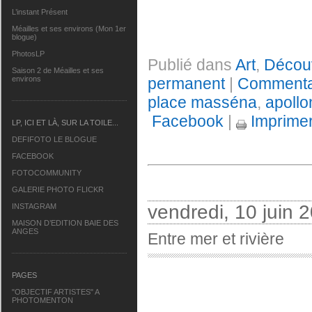
L’instant Présent
Méailles et ses environs (Mon 1er
blogue)
PhotosLP
Publié dans
Art
,
Découv
Saison 2 de Méailles et ses
permanent
|
Commentai
environs
place masséna
,
apollo
Facebook
|
Imprime
LP, ICI ET LÀ, SUR LA TOILE...
DEFIFOTO LE BLOGUE
FACEBOOK
FOTOCOMMUNITY
GALERIE PHOTO FLICKR
vendredi, 10 juin 
INSTAGRAM
MAISON D’EDITION BAIE DES
ANGES
Entre mer et rivière
PAGES
"OBJECTIF ARTISTES" A
PHOTOMENTON