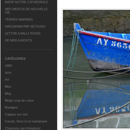
BATIR NOTRE CATHEDRALE
MES MERCIS DE NOUVELLE
VIE
TERRES MARINES
HIROSHIMA PAR SETSUKO
LETTRE A WILLY RONIS
DE MER A MONTS
CATÉGORIES
1969
Actu
Art
Bleu
Blog
Blogs coup de coeur
Bretagne
Cagnes sur mer
Carnet, Vivre ici et maintenant
Chansons qui m'inspirent