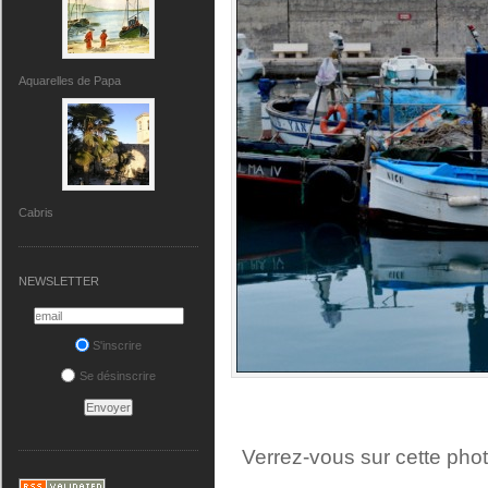
Aquarelles de Papa
Cabris
NEWSLETTER
S'inscrire
Se désinscrire
Verrez-vous sur cette phot