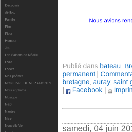
Découvrir
défifoto
Nous avions ren
Famille
Film
Fleur
Humour
Jeu
Les Saisons de Méaille
Livre
Publié dans
bateau
,
Br
Loisirs
permanent
|
Commentai
Mes poèmes
bretagne
,
auray
,
saint
MON LIVRE DE MER A MONTS
|
Facebook
|
Impri
Mots et photos
Musique
N&B
Nantes
Nice
samedi, 04 juin 20
Nouvelle Vie