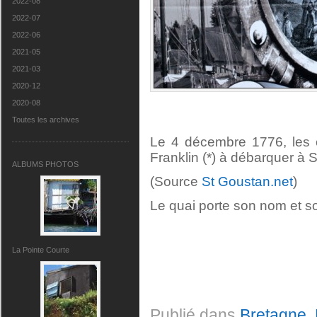
2022-08
2022-07
2022-06
2021-05
2021-03
2020-12
2020-08
Toutes les archives
Le 4 décembre 1776, les 
Franklin (*) à débarquer à 
ALBUMS PHOTOS
(Source
St Goustan.net
)
Le quai porte son nom et s
La Pointe Courte
Publié dans
Bretagne
,