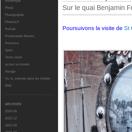
Numérique
Sur le quai Benjamin F
Photo
Photographie
PhotosLP
Poursuivons la visite de
St
Portrait
Promenades fleuries
Provence
Sport
Texte choisi
un jour un instant
Voyage
Vu, lu, entendu dans les médias
Web
ARCHIVES
2026-08
2022-12
2022-09