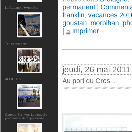
permanent
|
Commentai
La Cabane d’Hyppolite.
franklin
,
vacances 201
goustan
,
morbihan
,
ph
|
Imprimer
Terres marines
jeudi, 26 mai 2011
Au port du Cros...
AFFICHES
Cagnes-Sur-Mer: La nouvelle
promenade de l'hippodrome