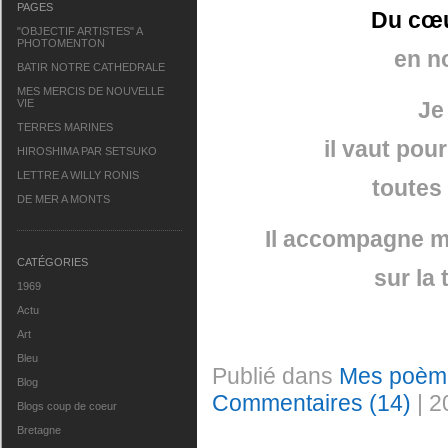
PAGES
Du cœu
"OBJECTIF ARTISTES" A
PHOTOMENTON
en n
BATIR NOTRE CATHEDRALE
MES MERCIS DE NOUVELLE
Je 
VIE
TERRES MARINES
il vaut pou
HIROSHIMA PAR SETSUKO
LETTRE A WILLY RONIS
toutes
DE MER A MONTS
Il accompagne m
CATÉGORIES
sur la 
1969
Actu
Art
Bleu
Publié dans
Mes poèm
Blog
Commentaires (14)
| 2
Blogs coup de coeur
Bretagne