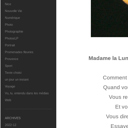
Nice
Nouvelle Vie
Numérique
Photo
Photographie
PhotosLP
Portrait
Promenades fleuries
Madame la Lun
Provence
Sport
Texte choisi
Comment 
un jour un instant
Quand vou
Voyage
Vu, lu, entendu dans les médias
Vous re
Web
Et v
Vous dir
ARCHIVES
2022-12
Essaye