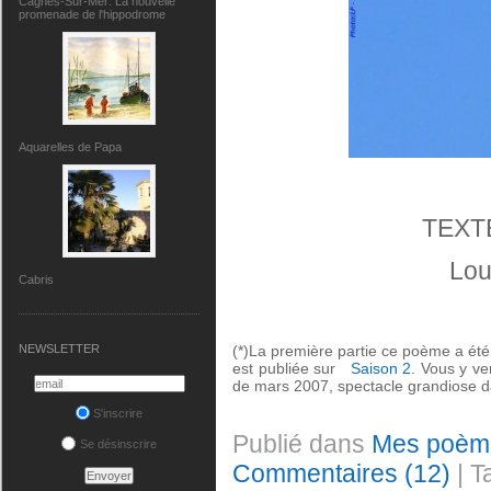
Cagnes-Sur-Mer: La nouvelle
promenade de l'hippodrome
Aquarelles de Papa
TEXT
Lou
Cabris
(*)La première partie ce poème a été 
NEWSLETTER
est publiée sur
Saison 2
.
Vous y ve
de mars 2007,
spectacle grandiose d
S'inscrire
Publié dans
Mes poèm
Se désinscrire
Commentaires (12)
| T