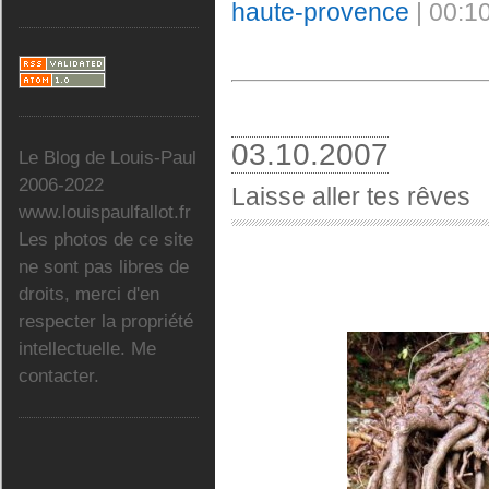
haute-provence
| 00:1
03.10.2007
Le Blog de Louis-Paul
2006-2022
Laisse aller tes rêves
www.louispaulfallot.fr
Les photos de ce site
ne sont pas libres de
droits, merci d'en
respecter la propriété
intellectuelle. Me
contacter.