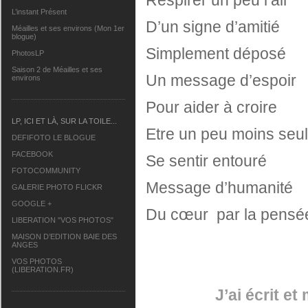
L’instant Présent
D’un signe d’amitié
Méailles et ses environs (Mon 1er
blogue)
Simplement déposé
PhotosLP
Saison 2 de Méailles et ses
Un message d’espoir
environs
Pour aider à croire
LP, ICI ET LÀ, SUR LA TOILE...
Etre un peu moins seul
DEFIFOTO LE BLOGUE
FACEBOOK
Se sentir entouré
FOTOCOMMUNITY
Message d’humanité
GALERIE PHOTO FLICKR
GOOGLE +
Du cœur par la pensé
LIBERATION "VOS PHOTOS"
MAISON D’EDITION BAIE DES
ANGES
VOS PHOTOS
(LIBERATION.FR)
J’ai écrit e