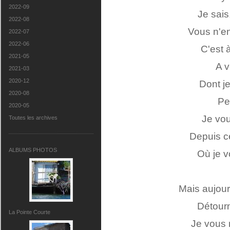
2022-09
Je sais
2022-08
Vous n'en
2022-07
2022-06
C'est 
2021-05
A v
2021-03
2020-12
Dont je
2020-08
Pe
2020-05
Je vou
Toutes les archives
Depuis ce
ALBUMS PHOTOS
Où je v
Mais aujourd
Détourne
La Pointe Courte
Je vous 