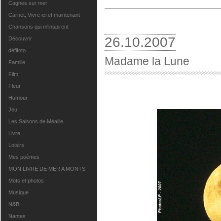
Cagnes sur mer
Carnet, Vivre ici et maintenant
Chansons qui m'inspirent
26.10.2007
Découvrir
défifoto
Madame la Lune
Famille
Film
Fleur
Humour
Jeu
Les Saisons de Méaille
Livre
Loisirs
Mes poèmes
MON LIVRE DE MER A MONTS
Mots et photos
Musique
N&B
Nantes