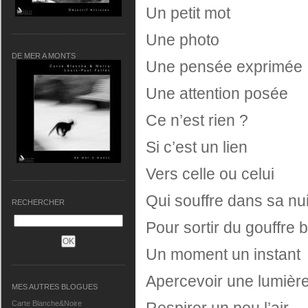
Un petit mot
Une photo
DE MER A MONTS
Une pensée exprimé
Une attention posée
Ce n’est rien ?
Si c’est un lien
Vers celle ou celui
Qui souffre dans sa nui
RECHERCHER
Pour sortir du gouffre 
Un moment un instant
Apercevoir une lumièr
MES AUTRES BLOGUES
Respirer un peu l’air
Carte Blanche&Noire