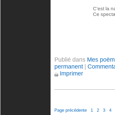
C’est la n
Ce specta
Publié dans
Mes poèm
permanent
|
Commentai
Imprimer
Page précédente
1
2
3
4