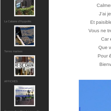
Calme
J’ai 
Et paisibl
La Cabane d’Hyppolite.
Vous ne t
Car 
Que v
Terres marines
Pour 
Bien
AFFICHES