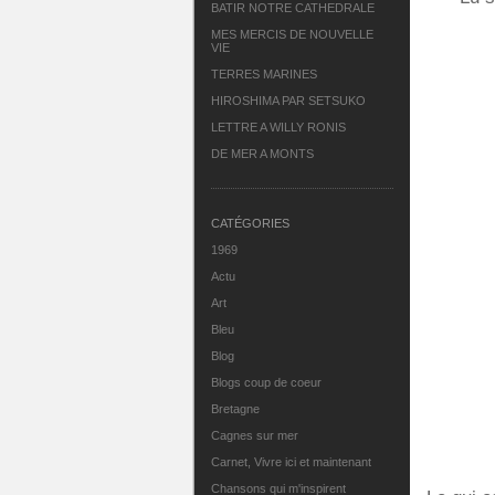
BATIR NOTRE CATHEDRALE
MES MERCIS DE NOUVELLE
VIE
TERRES MARINES
HIROSHIMA PAR SETSUKO
LETTRE A WILLY RONIS
DE MER A MONTS
CATÉGORIES
1969
Actu
Art
Bleu
Blog
Blogs coup de coeur
Bretagne
Cagnes sur mer
Carnet, Vivre ici et maintenant
Chansons qui m'inspirent