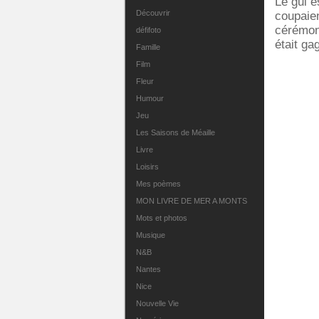
Le gui e
Découvrir
coupaien
cérémoni
défifoto
était ga
Famille
Film
Fleur
Humour
Jeu
Les Saisons de Méaille
Livre
Loisirs
Mes poèmes
MON LIVRE DE MER A MONTS
Mots et photos
Musique
N&B
Nantes
Nice
Nouvelle Vie