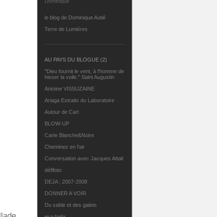
Dominique
le blog de Dominique Autié
Terre de Lumières
AU PAYS DU BLOGUE (2)
"Dieu fournit le vent, à l'homme de
hisser la voile." Saint Augustin
Antoine VISSUZAINE
Ariaga Extraits du Laboratoire
Autour de Carl
BLOW-UP
Carte Blanche&Noire
Cheminez en l'air
Conversation avec Jacques Attali
défifoto
DEJA : 2007-2008
DONNER A VOIR
Du sable et des galets
llade
eva.baila