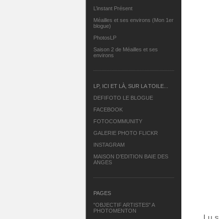
L’instant Présent
Méailles et ses environs (Mon 1er
blogue)
PhotosLP
Saison 2 de Méailles et ses
environs
LP, ICI ET LÀ, SUR LA TOILE...
DEFIFOTO LE BLOGUE
FACEBOOK
FOTOCOMMUNITY
GALERIE PHOTO FLICKR
INSTAGRAM
MAISON D’EDITION BAIE DES
ANGES
PAGES
"OBJECTIF ARTISTES" A
PHOTOMENTON
Lu s