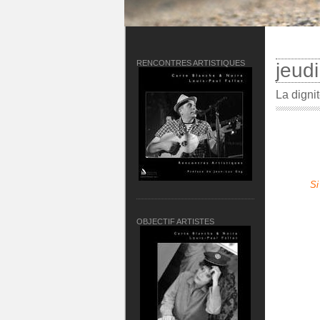
RENCONTRES ARTISTIQUES
jeud
La digni
Si
OBJECTIF ARTISTES