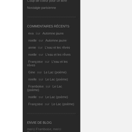
Coup de coeur pour un livre
Nostalgie parisienne
COMMENTAIRES RÉCENTS
eva
sur
Automne jaune
noelle
sur
Automne jaune
annie
sur
L'eau et les rêves
noelle
sur
L'eau et les rêves
Françoise
sur
L'eau et les
rêves
Gine
sur
Le Lac (poème)
noelle
sur
Le Lac (poème)
Framboise
sur
Le Lac
(poème)
noelle
sur
Le Lac (poème)
Françoise
sur
Le Lac (poème)
ENVIE DE BLOG
merci Framboise, merci