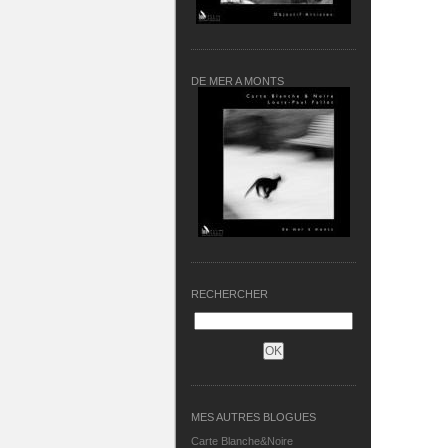
DE MER A MONTS
RECHERCHER
MES AUTRES BLOGUES
Carte Blanche&Noire