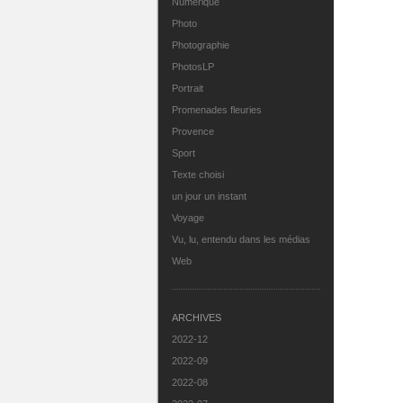
Numérique
Photo
Photographie
PhotosLP
Portrait
Promenades fleuries
Provence
Sport
Texte choisi
un jour un instant
Voyage
Vu, lu, entendu dans les médias
Web
ARCHIVES
2022-12
2022-09
2022-08