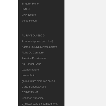
Singulier Pluriel
UMAM
Vigie-Nature
Vu du balcon
AU PAYS DU BLOG
A présent (parce que c'est)
Agathe BONNETArtiste peintre
Alpha Du Centaure
Ambition Passionneur
Au Rendez-Vous
balades nature
bolerophoto
ça me triture alors j'en cause !
Carte Blanche&Noire
CERGYRAMA
Chanson française
Christian dans sa campagne et