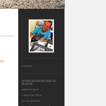
ple
À propos
NOTES RÉCENTES SUR CE
BLOGUE
Automne jaune
L'eau et les rêves
Le Lac (poème)