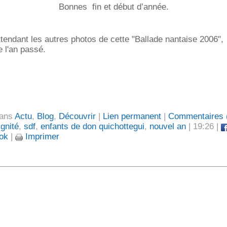
Bonnes fin et début d’année.
ttendant les autres photos de cette "Ballade nantaise 2006"
e l'an passé.
dans
Actu
,
Blog
,
Découvrir
|
Lien permanent
|
Commentaires 
ignité
,
sdf
,
enfants de don quichottegui
,
nouvel an
| 19:26 |
ok
|
Imprimer