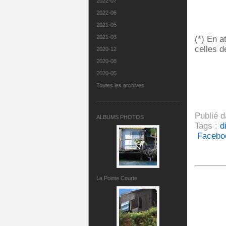
2022-07
2022-06
2021-05
2021-03
(*) En a
celles d
2020-12
2020-08
2020-05
Toutes les archives
Publié 
ALBUMS PHOTOS
Tags :
d
Facebo
La Pointe Courte