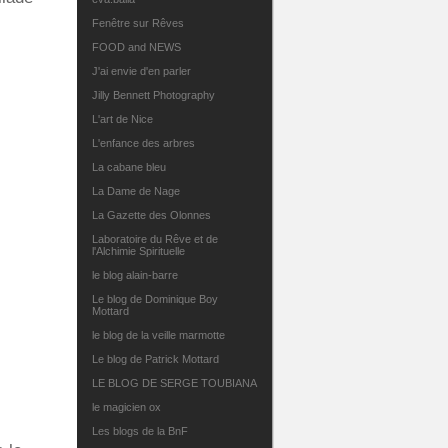
Fenêtre sur Rêves
FOOD and NEWS
J'ai envie d'en parler
Jilly Bennett Photography
L'art de Nice
L'enfance des arbres
La cabane bleu
La Dame de Nage
La Gazette des Olonnes
Laboratoire du Rêve et de
l'Alchimie Spirituelle
le blog alain-barre
Le blog de Dominique Boy
Mottard
le blog de la veille marmotte
Le blog de Patrick Mottard
LE BLOG DE SERGE TOUBIANA
le magicien ox
Les blogs de la BnF