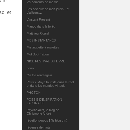
 le
les couleurs de ma vie
Les oiseaux de mon jardin…et
sol et
d’ailleurs…
L’instant Présent
Manou dans la forêt
Matthieu Ricard
MES INSTANTANÉS
Mistinguette à roulettes
Mot Bout Tabou
NICE FESTIVAL DU LIVRE
nono
On the road again
Patrick Moya touriste dans le réel
et dans les mondes virtuels
PHOTON
POESIE D'INSPIRATION
JAPONAISE
Psycho Actif, le blog de
Christophe André
réveillons-nous ! (le blog tnn)
rêveuse de mots