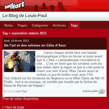
Le Blog de Louis-Paul
Notes
Pages
Catégories
Archives
Tags
Tag > exposition station 2013
lundi, 18 février 2013
De l’art et des artistes en Côte d’Azur
J’aime chaque année faire une balade
photographique à Nice en février et juste avant
que la « folie » carnavalesque n’envahisse la
ville… C’est en hiver que les lumières sont les
plus belles dans la région et que la côte porte le
mieux son nom d’azur. Mais j’avais aussi et
surtout ce jour-là rendez-vous avec l’Art.
Tout d’abord sur les terrasses du Negresco ou le Miles Davis de Niki St
Phalle , tout à sa musique, ne semble pas troublé par la Sirène de
Diana de Myriam de Kepper ! ...
Lire la suite
7
Écrit par
Louis-Paul
Plus de notes disponibles.
> Haut de page