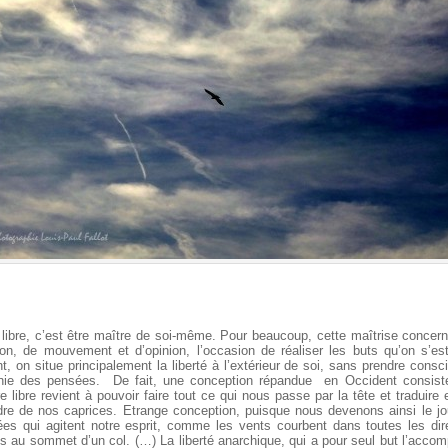
 libre, c’est être maître de soi-même. Pour beaucoup, cette maîtrise concerne
ion, de mouvement et d’opinion, l’occasion de réaliser les buts qu’on s’es
nt, on situe principalement la liberté à l’extérieur de soi, sans prendre consc
nnie des pensées. De fait, une conception répandue en Occident consist
re libre revient à pouvoir faire tout ce qui nous passe par la tête et traduire 
re de nos caprices. Etrange conception, puisque nous devenons ainsi le j
es qui agitent notre esprit, comme les vents courbent dans toutes les dir
s au sommet d’un col. (…) La liberté anarchique, qui a pour seul but l’acco