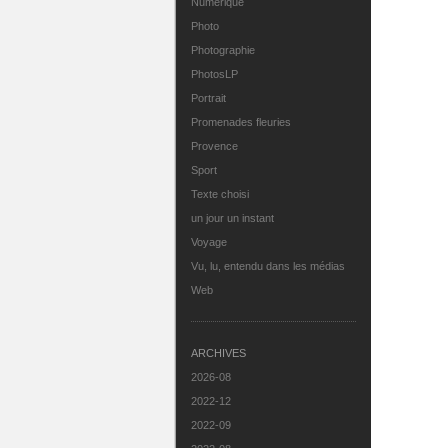
Numérique
Photo
Photographie
PhotosLP
Portrait
Promenades fleuries
Provence
Sport
Texte choisi
un jour un instant
Voyage
Vu, lu, entendu dans les médias
Web
ARCHIVES
2026-08
2022-12
2022-09