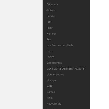
Découvrir
défifoto
Famille
Film
Fleur
Humour
Jeu
Les Saisons de Méaille
Livre
Loisirs
Mes poèmes
MON LIVRE DE MER A MONTS
Mots et photos
Musique
N&B
Nantes
Nice
Nouvelle Vie