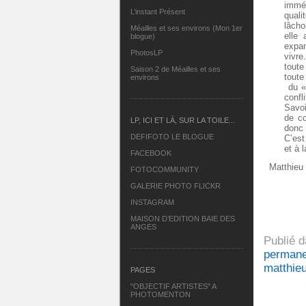
imméd
L’instant Présent
quali
lâcho
Méailles et ses environs (Mon 1er
elle 
blogue)
expan
PhotosLP
vivre
toute
Saison 2 de Méailles et ses
toute
environs
du « 
confl
Savoi
de co
LP, ICI ET LÀ, SUR LA TOILE...
donc 
DEFIFOTO LE BLOGUE
C’est
et à 
FACEBOOK
Matthieu 
FOTOCOMMUNITY
GALERIE PHOTO FLICKR
INSTAGRAM
MAISON D’EDITION BAIE DES
ANGES
Publié 
permane
matthieu
PAGES
"OBJECTIF ARTISTES" A
PHOTOMENTON