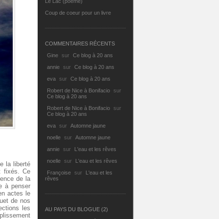
Le Lac (poème)
Coup de coeur pour un livre
COMMENTAIRES RÉCENTS
Gine
sur
Ce blog à 20 ans
annie
sur
Ce blog à 20 ans
eva
sur
Ce blog à 20 ans
Robert de Nice à Bonifacio
sur
Ce blog à 20 ans
Robert de Nice à Bonifacio
sur
Ce blog à 20 ans
eva
sur
Automne jaune
noelle
sur
Automne jaune
annie
sur
L'eau et les rêves
noelle
sur
L'eau et les rêves
 la liberté
t fixés. Ce
Françoise
sur
L'eau et les
ience de la
rêves
e à penser
en actes le
ouet de nos
ections les
AU PAYS DU BLOGUE (2)
mplissement