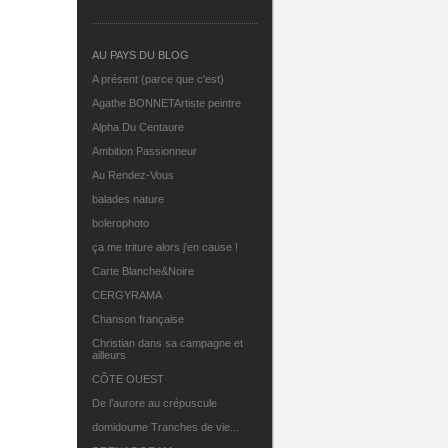
AU PAYS DU BLOG
A présent (parce que c'est)
Agathe BONNETArtiste peintre
Alpha Du Centaure
Ambition Passionneur
Au Rendez-Vous
balades nature
bolerophoto
ça me triture alors j'en cause !
Carte Blanche&Noire
CERGYRAMA
Chanson française
Christian dans sa campagne et
ailleurs
CÔTE OUEST
De l’aurore au crépuscule
domidoume Tranches de vie...