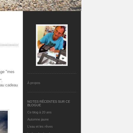
page "mes
".
À propos
eau cadeau
NOTES RÉCENTES SUR CE
BLOGUE
Ce blog à 20 ans
Automne jaune
L'eau et les rêves