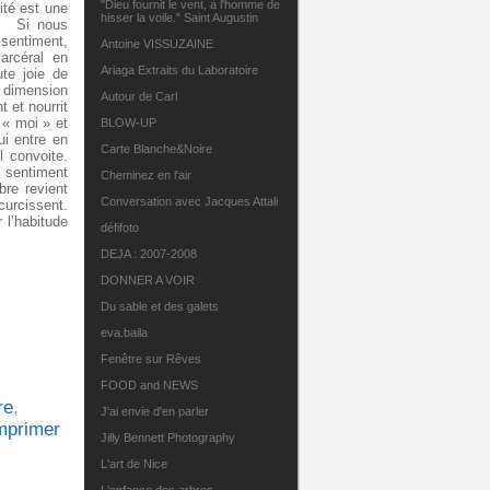
"Dieu fournit le vent, à l'homme de
ité est une
hisser la voile." Saint Augustin
e. Si nous
ssentiment,
Antoine VISSUZAINE
arcéral en
Ariaga Extraits du Laboratoire
ute joie de
a dimension
Autour de Carl
t et nourrit
u « moi » et
BLOW-UP
ui entre en
Carte Blanche&Noire
l convoite.
d sentiment
Cheminez en l'air
bre revient
Conversation avec Jacques Attali
curcissent.
 l’habitude
défifoto
DEJA : 2007-2008
DONNER A VOIR
Du sable et des galets
eva.baila
Fenêtre sur Rêves
FOOD and NEWS
re
,
J'ai envie d'en parler
mprimer
Jilly Bennett Photography
L'art de Nice