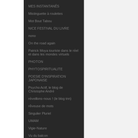
MES INSTANTANÉS
Mistinguette à roulettes
Mot Bout Tabou
NICE FESTIVAL DU LIVRE
nono
On the road again
Patrick Moya touriste dans le réel
et dans les mondes virtuels
PHOTON
PHYTOSPIRITUALITE
POESIE D'INSPIRATION
JAPONAISE
Psycho Actif, le blog de
Christophe André
réveillons-nous ! (le blog tnn)
rêveuse de mots
Singulier Pluriel
UMAM
Vigie-Nature
Vu du balcon