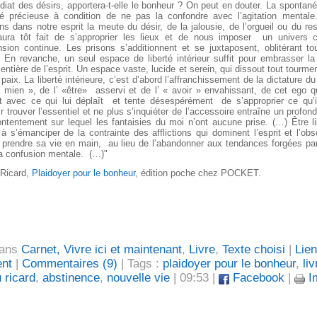
iat des désirs, apportera-t-elle le bonheur ? On peut en douter. La spontané
té précieuse à condition de ne pas la confondre avec l’agitation mental
ns dans notre esprit la meute du désir, de la jalousie, de l’orgueil ou du re
aura tôt fait de s’approprier les lieux et de nous imposer un univers c
sion continue. Les prisons s’additionnent et se juxtaposent, oblitérant to
. En revanche, un seul espace de liberté intérieur suffit pour embrasser l
 entière de l’esprit. Un espace vaste, lucide et serein, qui dissout tout tourmen
 paix. La liberté intérieure, c’est d’abord l’affranchissement de la dictature d
mien », de l’ «être» asservi et de l’ « avoir » envahissant, de cet ego q
it avec ce qui lui déplaît et tente désespérément de s’approprier ce qu’i
r trouver l’essentiel et ne plus s’inquiéter de l’accessoire entraîne un profon
ntentement sur lequel les fantaisies du moi n’ont aucune prise. (…) Être li
à s’émanciper de la contrainte des afflictions qui dominent l’esprit et l’obs
 prendre sa vie en main, au lieu de l’abandonner aux tendances forgées par
la confusion mentale. (…)"
Ricard,
Plaidoyer pour le bonheur
, édition poche chez POCKET.
dans
Carnet, Vivre ici et maintenant
,
Livre
,
Texte choisi
|
Lien
nt
|
Commentaires (9)
| Tags :
plaidoyer pour le bonheur
,
liv
 ricard
,
abstinence
,
nouvelle vie
| 09:53 |
Facebook
|
I