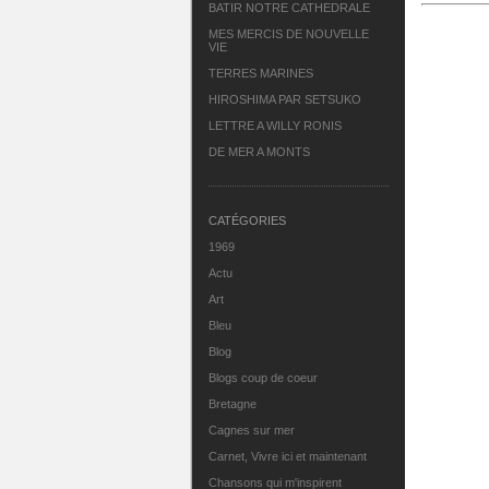
BATIR NOTRE CATHEDRALE
MES MERCIS DE NOUVELLE
VIE
TERRES MARINES
HIROSHIMA PAR SETSUKO
LETTRE A WILLY RONIS
DE MER A MONTS
CATÉGORIES
1969
Actu
Art
Bleu
Blog
Blogs coup de coeur
Bretagne
Cagnes sur mer
Carnet, Vivre ici et maintenant
Chansons qui m'inspirent