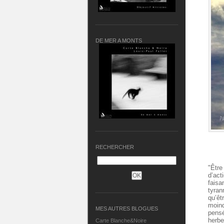
DE MER A MONTS
RECHERCHER
"Être
d’act
faisa
tyra
qu’êt
moind
MES AUTRES BLOGUES
pensé
herbe
Carte Blanche&Noire