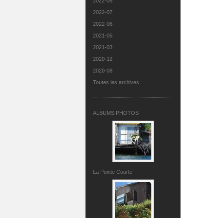
2022-08
2022-07
2022-06
2021-05
2021-03
2020-12
2020-08
Toutes les archives
ALBUMS PHOTOS
La Pointe Courte