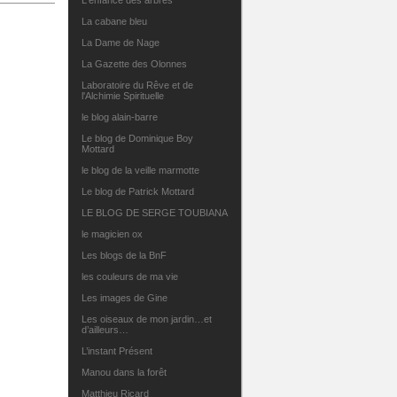
L'enfance des arbres
La cabane bleu
La Dame de Nage
La Gazette des Olonnes
Laboratoire du Rêve et de
l'Alchimie Spirituelle
le blog alain-barre
Le blog de Dominique Boy
Mottard
le blog de la veille marmotte
Le blog de Patrick Mottard
LE BLOG DE SERGE TOUBIANA
le magicien ox
Les blogs de la BnF
les couleurs de ma vie
Les images de Gine
Les oiseaux de mon jardin…et
d’ailleurs…
L’instant Présent
Manou dans la forêt
Matthieu Ricard