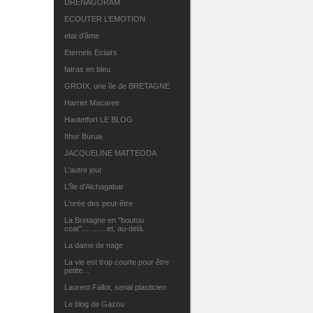
DRENAGORAM
ECOUTER L’EMOTION
etat d’âme
Eternels Eclairs
fatras en bleu
GROIX, une île de BRETAGNE
Harriet Macaree
Hautetfort LE BLOG
Ithur Burua
JACQUELINE MATTEODA
L'autre jour
L'île d'Alchagabar
L'orée des peut-être
La Bretagne en "boutou
coat"............et, au-delà.
La dame de nage
La vie est trop courte pour être
petite…
Laurent Fallot, serial plasticien
Le blog de Gazou