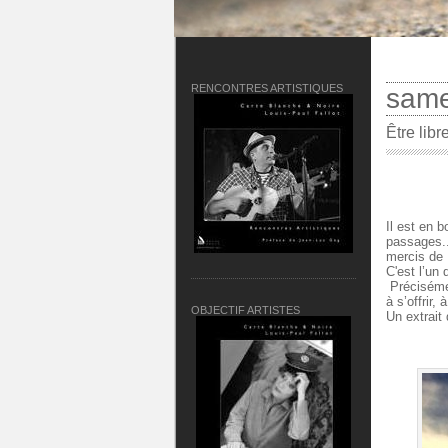
RENCONTRES ARTISTIQUES
same
Être libr
Il est en 
passages..
mercis de 
C'
est l’un
Précisémen
à s’offrir, à
OBJECTIF ARTISTES
Un extrait 