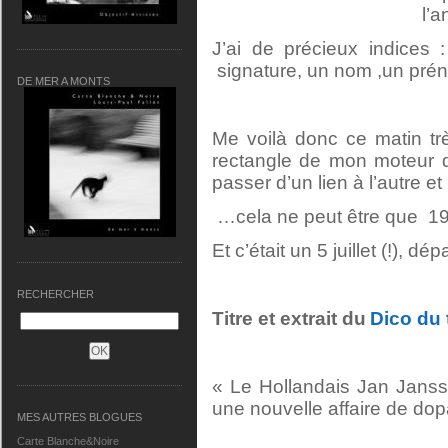
l’
J’ai de précieux indices
signature, un nom ,un pré
DE MER A MONTS
Me voilà donc ce matin tr
rectangle de mon moteur d
passer d’un lien à l’autre e
…cela ne peut être que 196
Et c’était un 5 juillet (!), 
RECHERCHER
Titre et extrait du
Dico du 
« Le Hollandais Jan Janss
une nouvelle affaire de dop
MES AUTRES BLOGUES
Carte Blanche&Noire