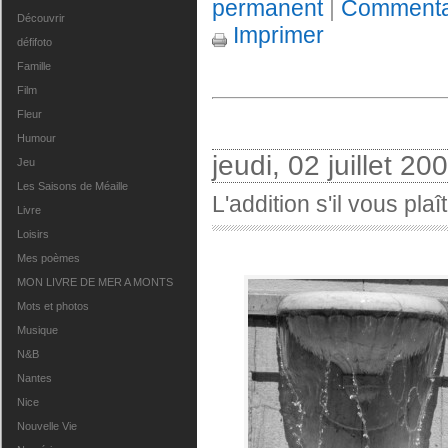
permanent
|
Commentai
Découvrir
Imprimer
défifoto
Famille
Film
Fleur
Humour
jeudi, 02 juillet 20
Jeu
Les Saisons de Méaille
L'addition s'il vous plaît
Livre
Loisirs
Mes poèmes
MON LIVRE DE MER A MONTS
Mots et photos
Musique
N&B
Nantes
Nice
Nouvelle Vie