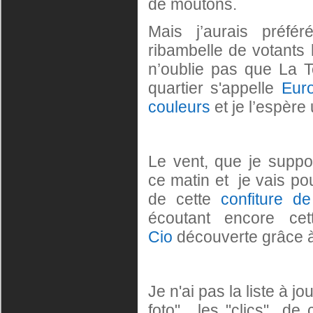
de moutons.
Mais j’aurais préf
ribambelle de votants h
n’oublie pas que La T
quartier s'appelle
Eur
couleurs
et je l’espère
Le vent, que je suppor
ce matin et je vais pou
de cette
confiture d
écoutant encore ce
Cio
découverte grâce
Je n'ai pas la liste à jo
foto", les "clics" de