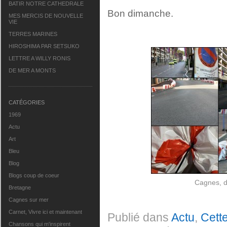
BATIR NOTRE CATHEDRALE
Bon dimanche.
MES MERCIS DE NOUVELLE
VIE
TERRES MARINES
HIROSHIMA PAR SETSUKO
LETTRE A WILLY RONIS
DE MER A MONTS
CATÉGORIES
1969
Actu
Art
Bleu
Blog
Blogs coup de coeur
Cagnes, d
Bretagne
Cagnes sur mer
Carnet, Vivre ici et maintenant
Publié dans
Actu
,
Cett
Chansons qui m'inspirent