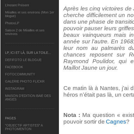
L’instant Présent
Après les cinq victoires de
Méailles et ses environs (Mon 1er
cherche difficilement un 
blogue)
dans une phase de transiti
PhotosLP
pouvoir pauser leurs griffes
Saison 2 de Méailles et ses
beaux vainqueurs mais inc
environs
année sur l'autre. En 1968,
leur nom au palmarès du
LP, ICI ET LÀ, SUR LA TOILE...
chances reposent sur Ro
DEFIFOTO LE BLOGUE
Raymond Poulidor, qui e
Maillot Jaune un jour.
FACEBOOK
FOTOCOMMUNITY
GALERIE PHOTO FLICKR
Ce matin là à Nantes, j’a
INSTAGRAM
héros n’était pas là, un cer
MAISON D’EDITION BAIE DES
ANGES
Nota :
Ma question « exist
PAGES
pouvoir sortir de
Cagnes
?
"OBJECTIF ARTISTES" A
PHOTOMENTON