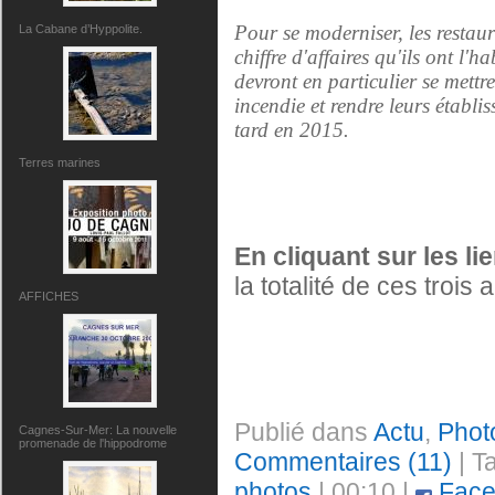
Pour se moderniser, les restau
La Cabane d’Hyppolite.
chiffre d'affaires qu'ils ont l'h
devront en particulier se mettr
incendie et rendre leurs établ
tard en 2015.
Terres marines
En cliquant sur les li
la totalité de ces trois 
AFFICHES
Publié dans
Actu
,
Phot
Cagnes-Sur-Mer: La nouvelle
promenade de l'hippodrome
Commentaires (11)
| T
photos
| 00:10 |
Face