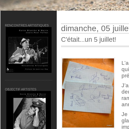
RENCONTRES ARTISTIQUES
dimanche, 05 juill
C'était...un 5 juillet!
L’
qu
pr
J’
OBJECTIF ARTISTES
de
ra
an
Je
gl
i