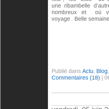
une ribambelle d’aut
nombreux et où vou
voyage. Belle semaine 
Publié dans
Actu
,
Blog
Commentaires (18)
| 0