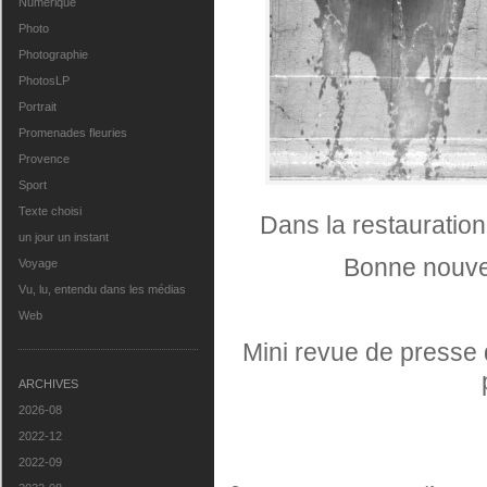
Numérique
Photo
Photographie
PhotosLP
Portrait
Promenades fleuries
Provence
Sport
Texte choisi
Dans la restauration
un jour un instant
Bonne nouvel
Voyage
Vu, lu, entendu dans les médias
Web
Mini revue de presse d
ARCHIVES
2026-08
2022-12
2022-09