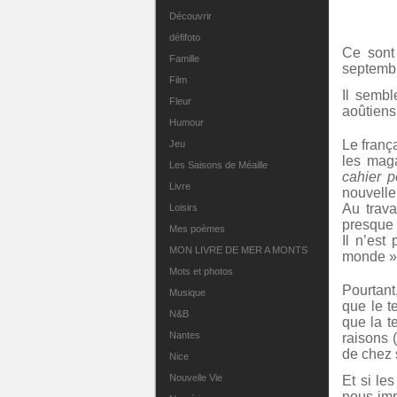
Découvrir
défifoto
Ce sont
Famille
septemb
Film
Il sembl
Fleur
aoûtiens
Humour
Le franç
Jeu
les maga
Les Saisons de Méaille
cahier p
Livre
nouvelle
Au trava
Loisirs
presque 
Mes poèmes
Il n’est
MON LIVRE DE MER A MONTS
monde »
Mots et photos
Pourtant
Musique
que le 
N&B
que la t
Nantes
raisons 
de chez 
Nice
Nouvelle Vie
Et si le
nous imp