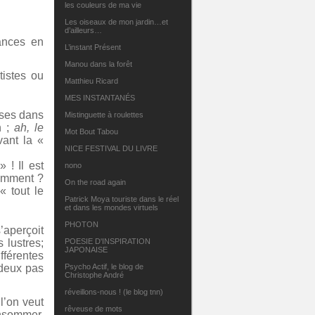
les couleurs de ma vie
Les oiseaux de mon jardin…et
d’ailleurs…
ances en
L’instant Présent
Manou dans la forêt
tistes ou
Matthieu Ricard
MES INSTANTANÉS
asses dans
Mistinguette à roulettes
 ;
ah, le
Mot Bout Tabou
vant la «
NICE FESTIVAL DU LIVRE
 ! Il est
nono
comment ?
On the road again
« tout le
Patrick Moya touriste dans le réel
et dans les mondes virtuels
PHOTON
’aperçoit
 lustres;
POESIE D'INSPIRATION
JAPONAISE
fférentes
 deux pas
Psycho Actif, le blog de
Christophe André
réveillons-nous ! (le blog tnn)
l’on veut
rêveuse de mots
onsommer.