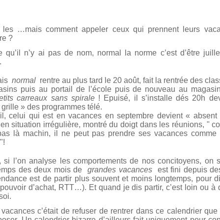
 les …mais comment appeler ceux qui prennent leurs vac
re ?
e qu’il n’y ai pas de nom, normal la norme c’est d’être juille
.
ais
normal
rentre au plus tard le 20 août, fait la rentrée des cl
sins puis au portail de l’école puis de nouveau au magasin
etits carreaux sans spirale
! Epuisé, il s’installe dés 20h de
 grille » des programmes télé.
il, celui qui est en vacances en septembre devient « absent »
en situation irrégulière, montré du doigt dans les réunions, " 
 pas là machin, il ne peut pas prendre ses vacances comme 
"!
, si l’on analyse les comportements de nos concitoyens, on s
temps des deux mois de
grandes vacances
est fini depuis des
endance est de partir plus souvent et moins longtemps, pour di
(pouvoir d’achat, RTT…). Et quand je dis partir, c’est loin ou à
soi.
s vacances c’était de refuser de rentrer dans ce calendrier que 
oser. Un calendrier bizarre d’ailleurs fait uniquement pour c