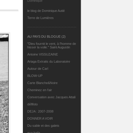
Dominique
le blog de Dominique Autié
Terre de Lumières
AU PAYS DU BLOGUE (2)
"Dieu fournit le vent, à l'homme de
hisser la voile." Saint Augustin
Antoine VISSUZAINE
Ariaga Extraits du Laboratoire
Autour de Carl
BLOW-UP
Carte Blanche&Noire
Cheminez en l'air
Conversation avec Jacques Attali
défifoto
DEJA : 2007-2008
DONNER A VOIR
Du sable et des galets
eva.baila