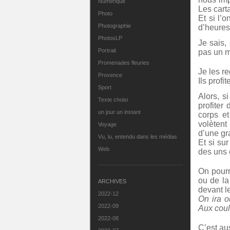
Numérique
Les cart
Photo
Et si l’
Photographie
d’heures 
PhotosLP
Je sais,
Portrait
pas un m
Promenades fleuries
Je les r
Provence
Ils prof
Sport
Alors, s
Texte choisi
profiter
un jour un instant
corps et
volètent
Voyage
d’une g
Vu, lu, entendu dans les médias
Et si su
Web
des uns 
On pourr
ou de la
ARCHIVES
devant l
2022-12
On ira o
2022-09
Aux coul
2022-08
C’est aus