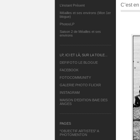
C’est en
L’instant Présent
Méailles et ses environs (Mon 1er
blogue)
PhotosLP
Saison 2 de Méailles et ses
environs
LP, ICI ET LÀ, SUR LA TOILE...
DEFIFOTO LE BLOGUE
FACEBOOK
FOTOCOMMUNITY
GALERIE PHOTO FLICKR
INSTAGRAM
MAISON D’EDITION BAIE DES
ANGES
PAGES
"OBJECTIF ARTISTES" A
PHOTOMENTON