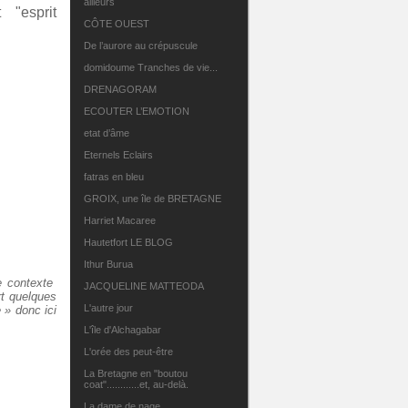
ailleurs
 "esprit
CÔTE OUEST
De l’aurore au crépuscule
domidoume Tranches de vie...
DRENAGORAM
ECOUTER L’EMOTION
etat d’âme
Eternels Eclairs
fatras en bleu
GROIX, une île de BRETAGNE
Harriet Macaree
Hautetfort LE BLOG
Ithur Burua
e contexte
JACQUELINE MATTEODA
rt quelques
L'autre jour
 » donc ici
L'île d'Alchagabar
L'orée des peut-être
La Bretagne en "boutou
coat"............et, au-delà.
La dame de nage