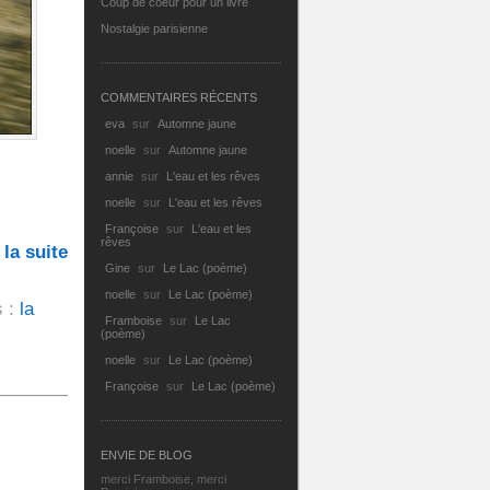
Coup de coeur pour un livre
Nostalgie parisienne
COMMENTAIRES RÉCENTS
eva
sur
Automne jaune
noelle
sur
Automne jaune
annie
sur
L'eau et les rêves
noelle
sur
L'eau et les rêves
Françoise
sur
L'eau et les
rêves
 la suite
Gine
sur
Le Lac (poème)
noelle
sur
Le Lac (poème)
s :
la
Framboise
sur
Le Lac
(poème)
noelle
sur
Le Lac (poème)
Françoise
sur
Le Lac (poème)
ENVIE DE BLOG
merci Framboise, merci