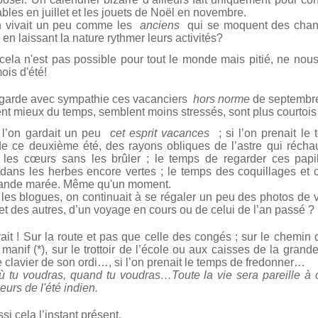
ables en juillet et les jouets de Noël en novembre.
on vivait un peu comme les
anciens
qui se moquent des cha
en laissant la nature rythmer leurs activités?
 cela n'est pas possible pour tout le monde mais pitié, ne nou
ois d'été!
egarde avec sympathie ces vacanciers
hors norme
de septembr
itent mieux du temps, semblent moins stressés, sont plus courtois
i l’on gardait un peu
cet esprit vacances
; si l’on prenait le
 de ce deuxième été, des rayons obliques de l’astre qui réchau
 les cœurs sans les brûler ; le temps de regarder ces papi
 dans les herbes encore vertes ; le temps des coquillages et 
rande marée. Même qu'un moment.
r les blogues, on continuait à se régaler un peu des photos de
et des autres, d’un voyage en cours ou de celui de l’an passé ?
ait ! Sur la route et pas que celle des congés ; sur le chemin 
 manif (*), sur le trottoir de l’école ou aux caisses de la grande
e clavier de son ordi…, si l’on prenait le temps de fredonner…
ù tu voudras, quand tu voudras…Toute la vie sera pareille à 
eurs de l'été indien.
si cela l’instant présent.