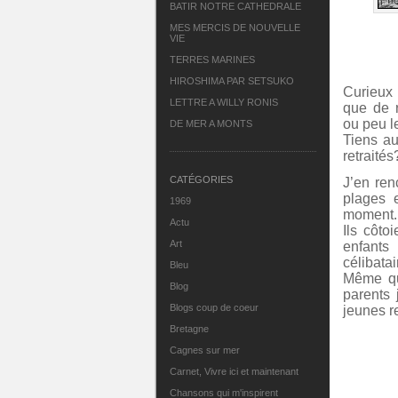
BATIR NOTRE CATHEDRALE
MES MERCIS DE NOUVELLE
VIE
TERRES MARINES
HIROSHIMA PAR SETSUKO
Curieux
LETTRE A WILLY RONIS
que de r
ou peu le
DE MER A MONTS
Tiens au
retraité
CATÉGORIES
J’en ren
plages 
1969
moment.
Actu
Ils côto
Art
enfant
célibata
Bleu
Même qu
Blog
parents 
Blogs coup de coeur
jeunes re
Bretagne
Cagnes sur mer
Carnet, Vivre ici et maintenant
Chansons qui m'inspirent