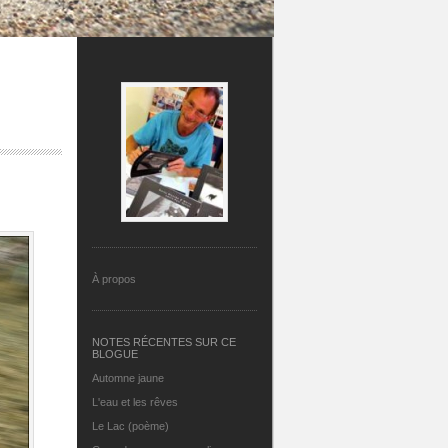
À propos
NOTES RÉCENTES SUR CE
BLOGUE
Automne jaune
L'eau et les rêves
Le Lac (poème)