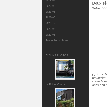
2022-07
Doux rê
2022-06
vacance
2021-05
2021-03
2020-12
2020-08
2020-05
Toutes les archives
ALBUMS PHOTOS
(*)Un text
particulie
correction
La Pointe Courte
dans son 