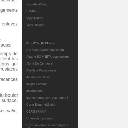
Singulier Pluriel
ngements
UMAM
Vigie-Nature
s enlevez
Vu du balcon
e.
AU PAYS DU BLOG
 aussi.
A présent (parce que c'est)
 temps de
Agathe BONNETArtiste peintre
ffent les
llons qui
Alpha Du Centaure
crustacés
Ambition Passionneur
Au Rendez-Vous
 vacances
balades nature
bolerophoto
du boulot
ça me triture alors j'en cause !
 surface,
Carte Blanche&Noire
ce matin.
CERGYRAMA
Chanson française
Christian dans sa campagne et