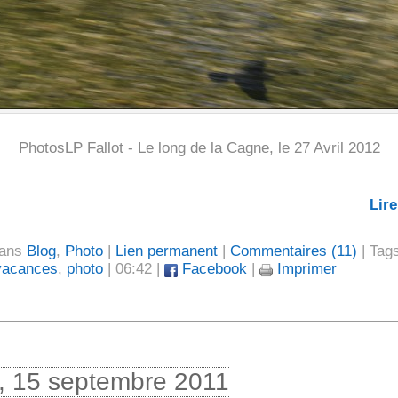
PhotosLP Fallot - Le long de la Cagne, le 27 Avril 2012
Lire
dans
Blog
,
Photo
|
Lien permanent
|
Commentaires (11)
| Tag
vacances
,
photo
| 06:42 |
Facebook
|
Imprimer
i, 15 septembre 2011