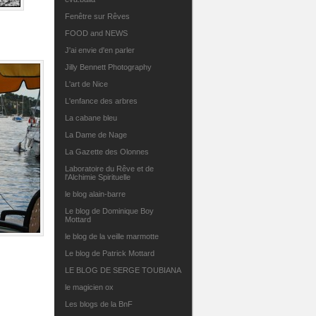
Fenêtre sur Rêves
FOOD and NEWS
J'ai envie d'en parler
Jilly Bennett Photography
L'art de Nice
L'enfance des arbres
La cabane bleu
La Dame de Nage
La Gazette des Olonnes
Laboratoire du Rêve et de
l'Alchimie Spirituelle
le blog alain-barre
Le blog de Dominique Boy
Mottard
le blog de la veille marmotte
Le blog de Patrick Mottard
LE BLOG DE SERGE TOUBIANA
le magicien ox
Les blogs de la BnF