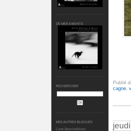
DE MER A MONTS
Publié 
RECHERCHER
cagne
,
MES AUTRES BLOGUES
jeud
Carte Blanche&Noire