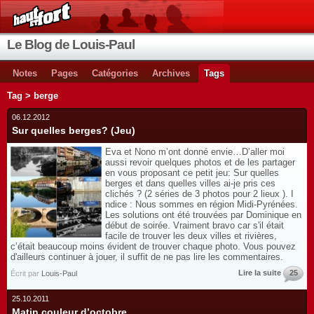
Le Blog de Louis-Paul
Notes
Pages
Catégories
Archives
Tags
Tag > berge
06.12.2012
Sur quelles berges? (Jeu)
Eva et Nono m’ont donné envie…D’aller moi
aussi revoir quelques photos et de les partager
en vous proposant ce petit jeu: Sur quelles
berges et dans quelles villes ai-je pris ces
clichés ? (2 séries de 3 photos pour 2 lieux ). I
ndice : Nous sommes en région Midi-Pyrénées.
Les solutions ont été trouvées par Dominique en
début de soirée. Vraiment bravo car s'il était
facile de trouver les deux villes et rivières,
c’était beaucoup moins évident de trouver chaque photo. Vous pouvez
d'ailleurs continuer à jouer, il suffit de ne pas lire les commentaires.
Lire la suite
25
Écrit par
Louis-Paul
25.10.2011
Matin couleur d’octobre