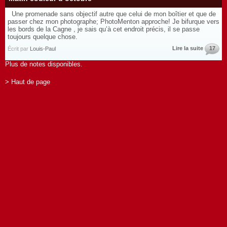
Une promenade sans objectif autre que celui de mon boîtier et que de
passer chez mon photographe; PhotoMenton approche! Je bifurque vers
les bords de la Cagne , je sais qu’à cet endroit précis, il se passe
toujours quelque chose.
Lire la suite
17
Écrit par
Louis-Paul
Plus de notes disponibles.
> Haut de page