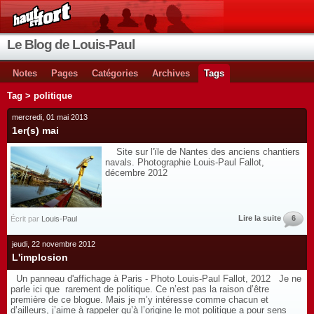
Le Blog de Louis-Paul
Notes
Pages
Catégories
Archives
Tags
Tag > politique
mercredi, 01 mai 2013
1er(s) mai
Site sur l'ïle de Nantes des anciens chantiers
navals. Photographie Louis-Paul Fallot,
décembre 2012
Lire la suite
6
Écrit par
Louis-Paul
jeudi, 22 novembre 2012
L'implosion
Un panneau d'affichage à Paris - Photo Louis-Paul Fallot, 2012 Je ne
parle ici que rarement de politique. Ce n’est pas la raison d’être
première de ce blogue. Mais je m’y intéresse comme chacun et
d’ailleurs, j’aime à rappeler qu’à l’origine le mot politique a pour sens