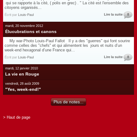
qui se rapporte à la cité, ( polis en grec) . " La cité est l'ensemble des
citoyens organisés...
Lire la suite
8
Écrit par
Louis-Paul
mardi, 20 novembre 2012
Élucubrations et canons
My war-Photo Louis-Paul Fallot Il y a des "guerres" qui font sourire
comme celles des "chefs" et qui alimentent les jours et nuits d’un
week-end hexagonal d’une France qui...
Lire la suite
8
Écrit par
Louis-Paul
mardi, 12 janvier 2010
La vie en Rouge
vendredi, 28 août 2009
"Yes, week-end!"
Plus de notes...
> Haut de page