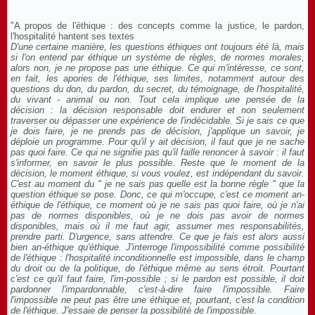
"A propos de l'éthique : des concepts comme la justice, le pardon,
l'hospitalité hantent ses textes
D'une certaine manière, les questions éthiques ont toujours été là, mais
si l'on entend par éthique un système de règles, de normes morales,
alors non, je ne propose pas une éthique. Ce qui m'intéresse, ce sont,
en fait, les apories de l'éthique, ses limites, notamment autour des
questions du don, du pardon, du secret, du témoignage, de l'hospitalité,
du vivant - animal ou non. Tout cela implique une pensée de la
décision : la décision responsable doit endurer et non seulement
traverser ou dépasser une expérience de l'indécidable. Si je sais ce que
je dois faire, je ne prends pas de décision, j'applique un savoir, je
déploie un programme. Pour qu'il y ait décision, il faut que je ne sache
pas quoi faire. Ce qui ne signifie pas qu'il faille renoncer à savoir : il faut
s'informer, en savoir le plus possible. Reste que le moment de la
décision, le moment éthique, si vous voulez, est indépendant du savoir.
C'est au moment du " je ne sais pas quelle est la bonne règle " que la
question éthique se pose. Donc, ce qui m'occupe, c'est ce moment an-
éthique de l'éthique, ce moment où je ne sais pas quoi faire, où je n'ai
pas de normes disponibles, où je ne dois pas avoir de normes
disponibles, mais où il me faut agir, assumer mes responsabilités,
prendre parti. D'urgence, sans attendre. Ce que je fais est alors aussi
bien an-éthique qu'éthique. J'interroge l'impossibilité comme possibilité
de l'éthique : l'hospitalité inconditionnelle est impossible, dans le champ
du droit ou de la politique, de l'éthique même au sens étroit. Pourtant
c'est ce qu'il faut faire, l'im-possible ; si le pardon est possible, il doit
pardonner l'impardonnable, c'est-à-dire faire l'impossible. Faire
l'impossible ne peut pas être une éthique et, pourtant, c'est la condition
de l'éthique. J'essaie de penser la possibilité de l'impossible.