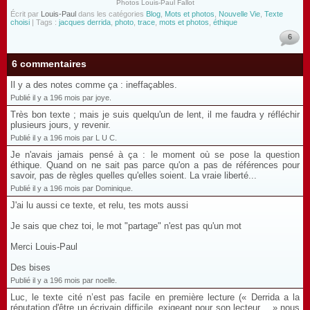
Photos Louis-Paul Fallot
Écrit par
Louis-Paul
dans les catégories
Blog
,
Mots et photos
,
Nouvelle Vie
,
Texte
choisi
| Tags :
jacques derrida
,
photo
,
trace
,
mots et photos
,
éthique
6
6 commentaires
Il y a des notes comme ça : ineffaçables.
Publié il y a 196 mois par joye.
Très bon texte ; mais je suis quelqu'un de lent, il me faudra y réfléchir
plusieurs jours, y revenir.
Publié il y a 196 mois par L U C.
Je n'avais jamais pensé à ça : le moment où se pose la question
éthique. Quand on ne sait pas parce qu'on a pas de références pour
savoir, pas de règles quelles qu'elles soient. La vraie liberté...
Publié il y a 196 mois par Dominique.
J'ai lu aussi ce texte, et relu, tes mots aussi
Je sais que chez toi, le mot "partage" n'est pas qu'un mot
Merci Louis-Paul
Des bises
Publié il y a 196 mois par noelle.
Luc, le texte cité n’est pas facile en première lecture (« Derrida a la
réputation d'être un écrivain difficile, exigeant pour son lecteur… » nous