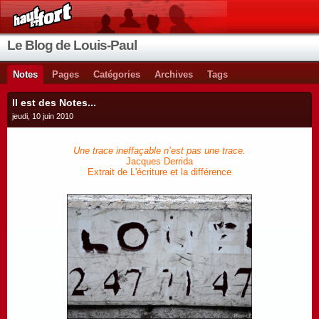
Le Blog de Louis-Paul
Notes
Pages
Catégories
Archives
Tags
Il est des Notes...
jeudi, 10 juin 2010
Une trace ineffaçable n’est pas une trace.
Jacques Derrida
Extrait de L'écriture et la différence