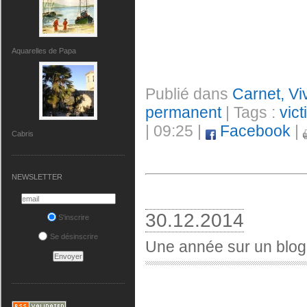
Aquarelles de Papa
Publié dans
Carnet, Vi
permanent
| Tags :
vic
| 09:25 |
Facebook
|
Cabris
NEWSLETTER
30.12.2014
S'inscrire
Se désinscrire
Une année sur un blogu