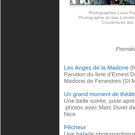
Photographies Louis-Pau
Photographie en bas à droite
Couvertures des 
Premiè
Les Anges de la Madone
(
Parution du livre d’Ernest 
Madone de Fenestres (St M
Un grand moment de théât
Une belle soirée, juste apr
photos avec Marc Duret da
Nice
Pêcheur
Une balade photographique