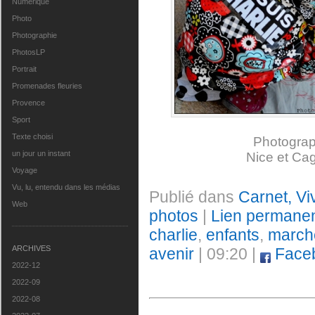
Numérique
Photo
Photographie
PhotosLP
Portrait
Promenades fleuries
Provence
Sport
Texte choisi
Photograp
un jour un instant
Nice et Ca
Voyage
Vu, lu, entendu dans les médias
Publié dans
Carnet, Vi
Web
photos
|
Lien permane
charlie
,
enfants
,
march
ARCHIVES
avenir
| 09:20 |
Face
2022-12
2022-09
2022-08