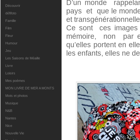
D’un monde rappelan
Découvrir
pays et que le monde 
défifoto
et transgénérationnell
Famille
Ce sont ces images
Film
mémoire, non par es
Fleur
qu’elles portent en e
Humour
Jeu
les enfants, elles ne d
Les Saisons de Méaille
Livre
Loisirs
Mes poèmes
MON LIVRE DE MER A MONTS
Mots et photos
Musique
N&B
Nantes
Nice
Nouvelle Vie