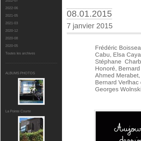
2022-07
2022-06
08.01.2015
2021-05
2021-03
7 janvier 2015
2020-12
2020-08
2020-05
Frédéric Boissea
Toutes les archives
Cabu, Elsa Caya
Stéphane Charbon
Honoré, Bernard 
ALBUMS PHOTOS
Ahmed Merabet, 
Bernard Verlhac 
Georges Wolnsk
La Pointe Courte