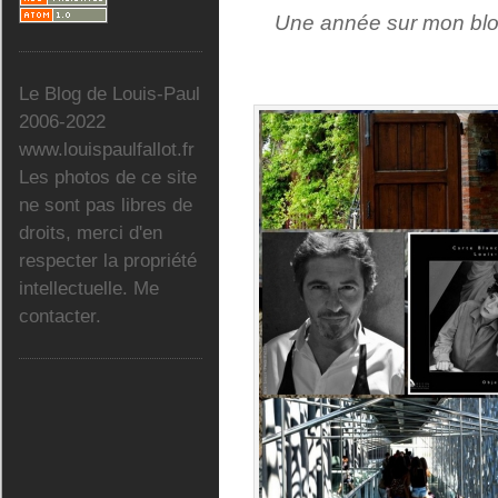
Une année sur mon blo
Le Blog de Louis-Paul
2006-2022
www.louispaulfallot.fr
Les photos de ce site
ne sont pas libres de
droits, merci d'en
respecter la propriété
intellectuelle. Me
contacter.