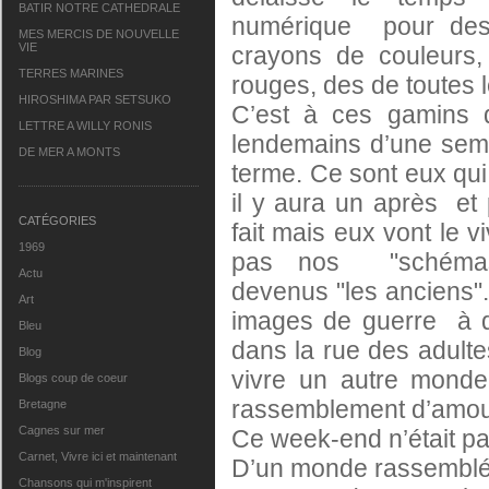
BATIR NOTRE CATHEDRALE
numérique pour des
MES MERCIS DE NOUVELLE
VIE
crayons de couleurs,
TERRES MARINES
rouges, des de toutes 
HIROSHIMA PAR SETSUKO
C’est à ces gamins
LETTRE A WILLY RONIS
lendemains d’une sema
DE MER A MONTS
terme. Ce sont eux qui
il y aura un après et 
CATÉGORIES
fait mais eux vont le vi
1969
pas nos "schéma
Actu
devenus "les anciens". 
Art
images de guerre à 
Bleu
dans la rue des adult
Blog
vivre un autre monde
Blogs coup de coeur
rassemblement d’amour
Bretagne
Cagnes sur mer
Ce week-end n’était pas 
Carnet, Vivre ici et maintenant
D’un monde rassemblé e
Chansons qui m'inspirent