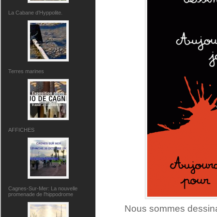
La Cabane d’Hyppolite.
Terres marines
AFFICHES
Cagnes-Sur-Mer: La nouvelle
promenade de l'hippodrome
Nous sommes dessinat