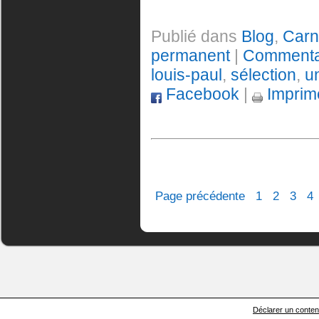
Publié dans
Blog
,
Carne
permanent
|
Commentai
louis-paul
,
sélection
,
u
Facebook
|
Imprim
Page précédente
1
2
3
4
Déclarer un contenu 