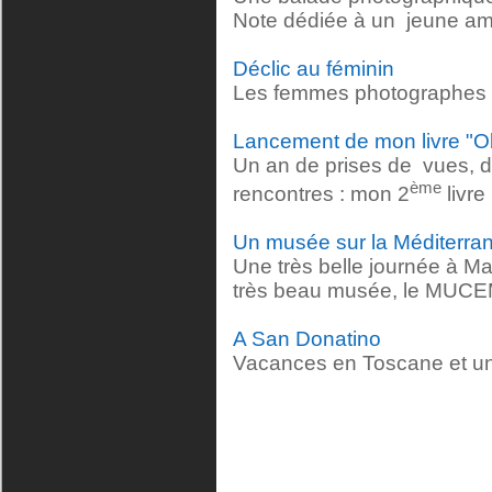
Note dédiée à un jeune ami 
Déclic au féminin
Les femmes photographes d
Lancement de mon livre "Obj
Un an de prises de vues, de 
ème
rencontres : mon 2
livre
Un musée sur la Méditerra
Une très belle journée à Ma
très beau musée, le MUC
A San Donatino
Vacances en Toscane et u