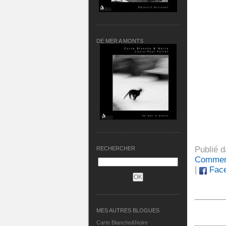
DE MER A MONTS
Publié 
RECHERCHER
Comment
|
Fac
MES AUTRES BLOGUES
Carte Blanche&Noire