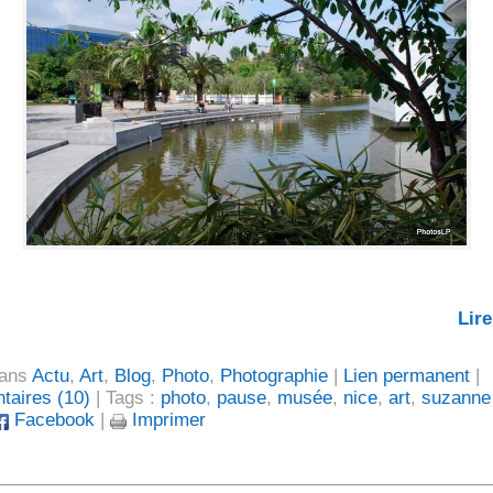
Lire
dans
Actu
,
Art
,
Blog
,
Photo
,
Photographie
|
Lien permanent
|
aires (10)
| Tags :
photo
,
pause
,
musée
,
nice
,
art
,
suzanne
Facebook
|
Imprimer