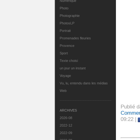
Numérique
Photo
Photographie
PhotosLP
Portrait
Promenades fleuries
Provence
Sport
Texte choisi
un jour un instant
Voyage
Vu, lu, entendu dans les médias
Web
Publié 
ARCHIVES
Comment
2026-08
09:22 |
2022-12
2022-09