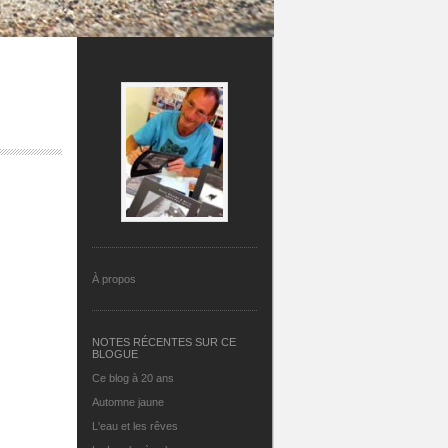
À propos
NOTES RÉCENTES SUR CE
BLOGUE
Ce blog à 20 ans
Automne jaune
L'eau et les rêves