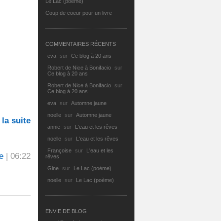
Le Lac (poème)
Coup de coeur pour un livre
COMMENTAIRES RÉCENTS
eva
sur
Ce blog à 20 ans
Robert de Nice à Bonifacio
sur
Ce blog à 20 ans
Robert de Nice à Bonifacio
sur
Ce blog à 20 ans
eva
sur
Automne jaune
noelle
sur
Automne jaune
 la suite
annie
sur
L'eau et les rêves
noelle
sur
L'eau et les rêves
Françoise
sur
L'eau et les
e
| 06:22
rêves
Gine
sur
Le Lac (poème)
noelle
sur
Le Lac (poème)
ENVIE DE BLOG