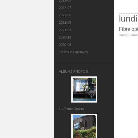
2022-08
2022-07
2022-06
lundi
2021-05
Fibre opt
2021-03
2020-12
2020-08
Toutes les archives
ALBUMS PHOTOS
La Pointe Courte