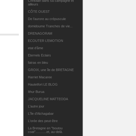
Christian dans sa campagne et
ailleurs
CÔTE OUEST
De l’aurore au crépuscule
domidoume Tranches de vie...
DRENAGORAM
ECOUTER L’EMOTION
etat d’âme
Eternels Eclairs
fatras en bleu
GROIX, une île de BRETAGNE
Harriet Macaree
Hautetfort LE BLOG
Ithur Burua
JACQUELINE MATTEODA
L'autre jour
L'île d'Alchagabar
L'orée des peut-être
La Bretagne en "boutou
coat"............et, au-delà.