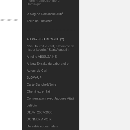
merci Framboise, merci
Dominique
le blog de Dominique Autié
Terre de Lumières
AU PAYS DU BLOGUE (2)
"Dieu fournit le vent, à l'homme de
hisser la voile." Saint Augustin
Antoine VISSUZAINE
Ariaga Extraits du Laboratoire
Autour de Carl
BLOW-UP
Carte Blanche&Noire
Cheminez en l'air
Conversation avec Jacques Attali
défifoto
DEJA : 2007-2008
DONNER A VOIR
Du sable et des galets