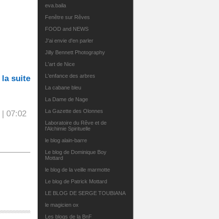
eva.baila
Fenêtre sur Rêves
FOOD and NEWS
J'ai envie d'en parler
Jilly Bennett Photography
L'art de Nice
L'enfance des arbres
 la suite
La cabane bleu
La Dame de Nage
La Gazette des Olonnes
| 07:02
Laboratoire du Rêve et de
l'Alchimie Spirituelle
le blog alain-barre
Le blog de Dominique Boy
Mottard
le blog de la veille marmotte
Le blog de Patrick Mottard
LE BLOG DE SERGE TOUBIANA
le magicien ox
Les blogs de la BnF