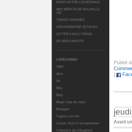
BATIR NOTRE CATHEDRALE
MES MERCIS DE NOUVELLE
VIE
TERRES MARINES
HIROSHIMA PAR SETSUKO
LETTRE A WILLY RONIS
DE MER A MONTS
CATÉGORIES
Publié 
1969
Comment
|
Fac
Actu
Art
Bleu
Blog
Blogs coup de coeur
Bretagne
jeud
Cagnes sur mer
Avant u
Carnet, Vivre ici et maintenant
Chansons qui m'inspirent