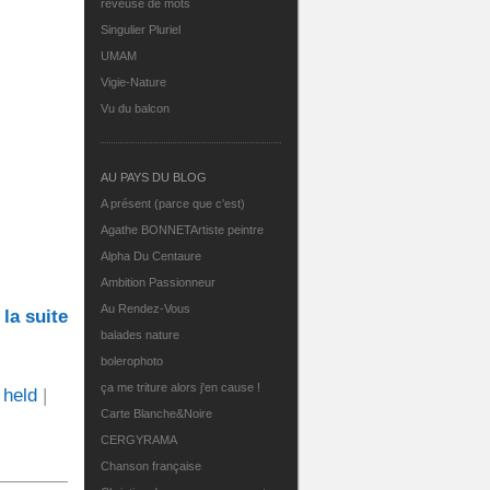
rêveuse de mots
Singulier Pluriel
UMAM
Vigie-Nature
Vu du balcon
AU PAYS DU BLOG
A présent (parce que c'est)
Agathe BONNETArtiste peintre
Alpha Du Centaure
Ambition Passionneur
Au Rendez-Vous
 la suite
balades nature
bolerophoto
ça me triture alors j'en cause !
 held
|
Carte Blanche&Noire
CERGYRAMA
Chanson française