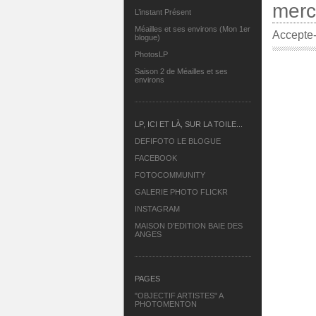
merc
L’instant Présent
Méailles et ses environs (Mon 1er
Accepte-
blogue)
PhotosLP
Saison 2 de Méailles et ses
environs
LP, ICI ET LÀ, SUR LA TOILE...
DEFIFOTO LE BLOGUE
FACEBOOK
FOTOCOMMUNITY
GALERIE PHOTO FLICKR
INSTAGRAM
MAISON D’EDITION BAIE DES
ANGES
PAGES
"OBJECTIF ARTISTES" A
PHOTOMENTON