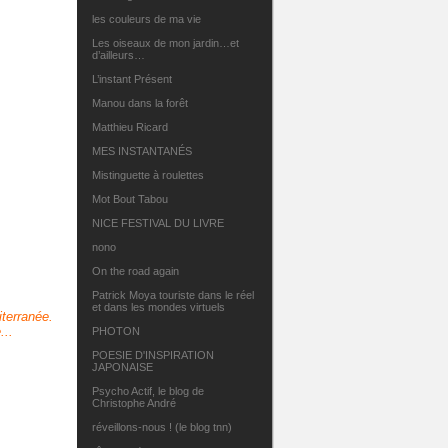
les couleurs de ma vie
Les oiseaux de mon jardin…et
d’ailleurs…
L’instant Présent
Manou dans la forêt
Matthieu Ricard
MES INSTANTANÉS
Mistinguette à roulettes
Mot Bout Tabou
NICE FESTIVAL DU LIVRE
nono
On the road again
Patrick Moya touriste dans le réel
et dans les mondes virtuels
iterranée.
...
PHOTON
POESIE D'INSPIRATION
JAPONAISE
Psycho Actif, le blog de
Christophe André
réveillons-nous ! (le blog tnn)