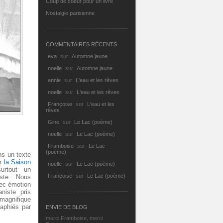
Coup de coeur pour un livre
Nostalgie parisienne
COMMENTAIRES RÉCENTS
eva
sur
Automne jaune
noelle
sur
Automne jaune
annie
sur
L'eau et les rêves
noelle
sur
L'eau et les rêves
Françoise
sur
L'eau et les
rêves
Gine
sur
Le Lac (poème)
noelle
sur
Le Lac (poème)
Framboise
sur
Le Lac
(poème)
ns un texte
ur
la Saison
noelle
sur
Le Lac (poème)
surtout un
Françoise
sur
Le Lac (poème)
iste : Nous
vec émotion
niste pris
 magnifique
aphiés par
ENVIE DE BLOG
merci Framboise, merci