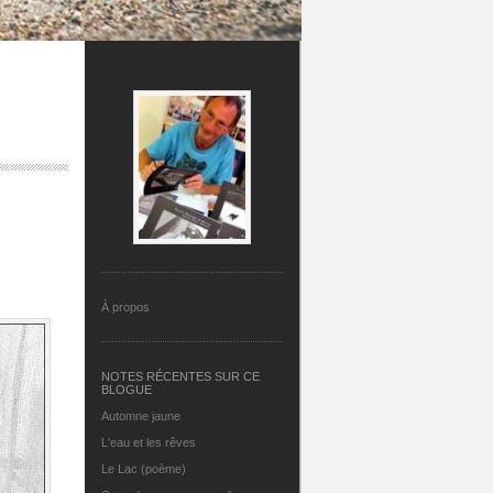
À propos
NOTES RÉCENTES SUR CE
BLOGUE
Automne jaune
L'eau et les rêves
Le Lac (poème)