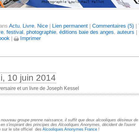
dans
Actu
,
Livre
,
Nice
|
Lien permanent
|
Commentaires (5)
| 
re
,
festival
,
photographie
,
éditions baie des anges
,
auteurs
| 
book
|
Imprimer
i, 10 juin 2014
ersaire et un livre de Joseph Kessel
 nouveau groupe prenne naissance, il suffit que deux alcooliques désireux de 
é en s'inspirant des principes des Alcooliques Anonymes, décident de l'ouvrir
e sur le site officiel des
Alcooliques Anonymes France
!