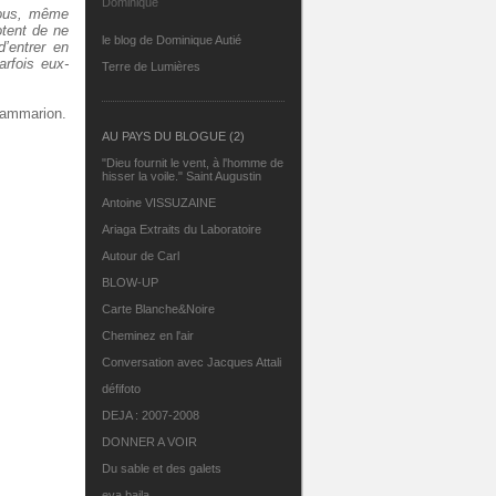
Dominique
 nous, même
hotent de ne
le blog de Dominique Autié
d’entrer en
arfois eux-
Terre de Lumières
Flammarion.
AU PAYS DU BLOGUE (2)
"Dieu fournit le vent, à l'homme de
hisser la voile." Saint Augustin
Antoine VISSUZAINE
Ariaga Extraits du Laboratoire
Autour de Carl
BLOW-UP
Carte Blanche&Noire
Cheminez en l'air
Conversation avec Jacques Attali
défifoto
DEJA : 2007-2008
DONNER A VOIR
Du sable et des galets
eva.baila