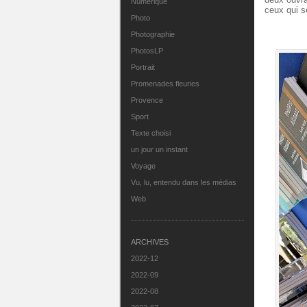
Numérique
ceux qui s
Photo
Photographie
PhotosLP
Portrait
Promenades fleuries
Provence
Sport
Texte choisi
un jour un instant
Voyage
Vu, lu, entendu dans les médias
Web
ARCHIVES
2022-12
2022-09
2022-08