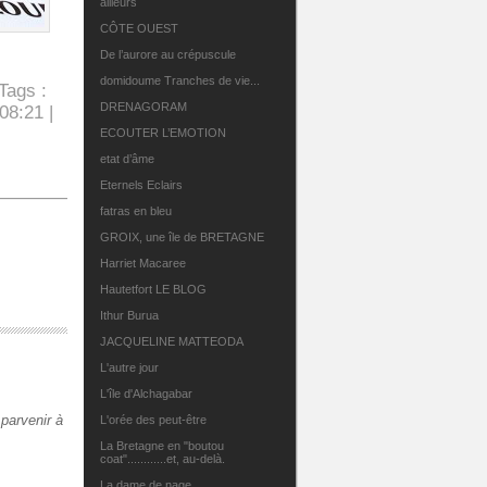
ailleurs
CÔTE OUEST
De l’aurore au crépuscule
domidoume Tranches de vie...
Tags :
DRENAGORAM
08:21 |
ECOUTER L’EMOTION
etat d’âme
Eternels Eclairs
fatras en bleu
GROIX, une île de BRETAGNE
Harriet Macaree
Hautetfort LE BLOG
Ithur Burua
JACQUELINE MATTEODA
L'autre jour
L'île d'Alchagabar
parvenir à
L'orée des peut-être
La Bretagne en "boutou
coat"............et, au-delà.
La dame de nage