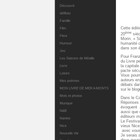
Découvrir
défifoto
Famille
Cette édit
Film
ème
20
sièc
Fleur
Morin. « S
humanité d
Humour
dans son é
Jeu
Pour Franz-
Les Saisons de Méaille
du Livre p
la capitale
Livre
pacte sécul
Loisirs
Vous pourr
auteurs en
Mes poèmes
débats dan
MON LIVRE DE MER A MONTS
sur le blo
Mots et photos
Dans le Ca
Réponses P
Musique
évoquent
N&B
aussi que
éditeurs m
Nantes
Le Festiva
vieux Nice
Nice
avec vous
Nouvelle Vie
Je serais 
deux ouvr