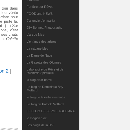
Fenêtre sur Rêves
e tour dans
leur vérité
FOOD and NEWS
rtiste pour
J'ai envie d'en parler
é juste là,
. (...) Sur
Jilly Bennett Photography
ons, c'est
e ses chats
L'art de Nice
e. »
Colette
L'enfance des arbres
La cabane bleu
La Dame de Nage
La Gazette des Olonnes
Laboratoire du Rêve et de
on 2
|
l'Alchimie Spirituelle
le blog alain-barre
Le blog de Dominique Boy
Mottard
le blog de la veille marmotte
Le blog de Patrick Mottard
LE BLOG DE SERGE TOUBIANA
le magicien ox
Les blogs de la BnF