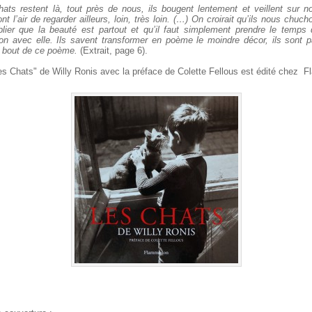
hats restent là, tout près de nous, ils bougent lentement et veillent sur
nt l’air de regarder ailleurs, loin, très loin. (…) On croirait qu’ils nous chuc
lier que la beauté est partout et qu’il faut simplement prendre le temps 
on avec elle. Ils savent transformer en poème le moindre décor, ils sont p
bout de ce poème.
(Extrait, page 6).
Les Chats" de Willy Ronis avec la préface de Colette Fellous est édité chez 