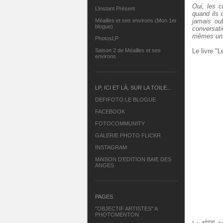
Oui, les c
L’instant Présent
quand ils o
jamais oub
Méailles et ses environs (Mon 1er
blogue)
conversati
mêmes un 
PhotosLP
Le livre "
Saison 2 de Méailles et ses
environs
LP, ICI ET LÀ, SUR LA TOILE...
DEFIFOTO LE BLOGUE
FACEBOOK
FOTOCOMMUNITY
GALERIE PHOTO FLICKR
INSTAGRAM
MAISON D’EDITION BAIE DES
ANGES
PAGES
"OBJECTIF ARTISTES" A
PHOTOMENTON
ème