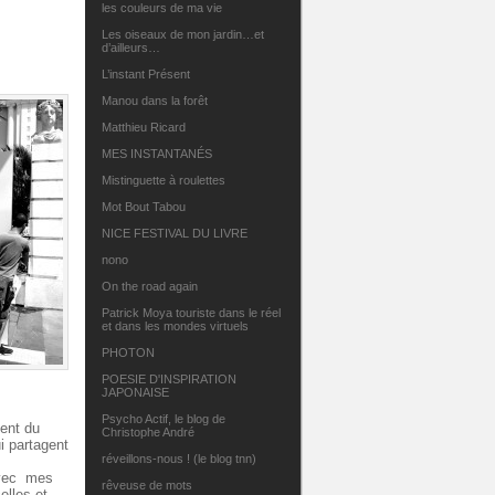
les couleurs de ma vie
Les oiseaux de mon jardin…et
d’ailleurs…
L’instant Présent
Manou dans la forêt
Matthieu Ricard
MES INSTANTANÉS
Mistinguette à roulettes
Mot Bout Tabou
NICE FESTIVAL DU LIVRE
nono
On the road again
Patrick Moya touriste dans le réel
et dans les mondes virtuels
PHOTON
POESIE D'INSPIRATION
JAPONAISE
Psycho Actif, le blog de
ent du
Christophe André
i partagent
réveillons-nous ! (le blog tnn)
vec mes
rêveuse de mots
elles et