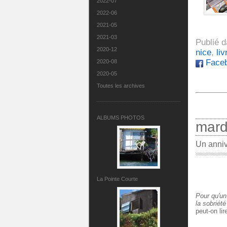
2022-07
2022-06
2021-05
2021-03
Publié 
2020-12
nice
,
liv
Face
2020-08
2020-05
Toutes les archives
ALBUMS PHOTOS
mard
Un anniv
La Pointe Courte
Pour qu'un
la sobriét
peut-on lir