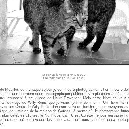
Les chats à Méailles fin juin 2014
Photographie Louis-Paul Fallot,
de Méailles qu’à chaque séjour je continue à photographier…J’en ai parlé da
agne une première série photographique publiée il y a plusieurs années s
gue consacré à ce village de Haute-Provence. Mais cette Note se veut 
l’ouvrage de Willy Ronis que je viens (enfin) de m’offrir. Un livre intim
avec les Chats de Willy Ronis dans son univers familial ; nous revoyons a
baigné de lumières de la maison de Gordes, là même où le photographe huma
s plus célèbres clichés, le Nu Provencal. C’est Colette Fellous qui signe la
e l’ouvrage où elle évoque les chats avant de nous parler de ceux photogr
s :