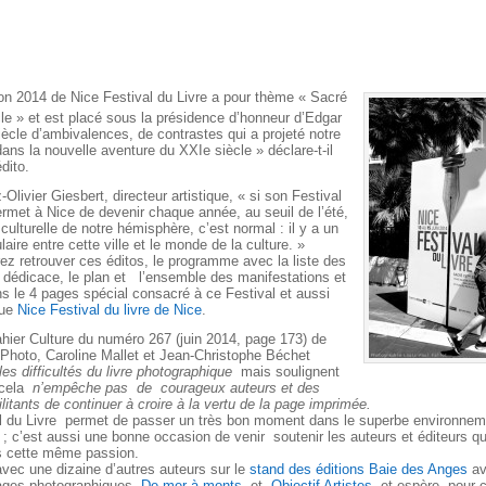
ion 2014 de Nice Festival du Livre a pour thème « Sacré
le » et est placé sous la présidence d’honneur d’Edgar
iècle d’ambivalences, de contrastes qui a projeté notre
ans la nouvelle aventure du XXIe siècle » déclare-t-il
dito.
Olivier Giesbert, directeur artistique, « si son Festival
ermet à Nice de devenir chaque année, au seuil de l’été,
 culturelle de notre hémisphère, c’est normal : il y a un
aire entre cette ville et le monde de la culture. »
ez retrouver ces éditos, le programme avec la liste des
 dédicace, le plan et l’ensemble des manifestations et
s le 4 pages spécial consacré à ce Festival et aussi
gue
Nice Festival du livre de Nice
.
hier Culture du numéro 267 (juin 2014, page 173) de
hoto, Caroline Mallet et Jean-Christophe Béchet
les difficultés du livre photographique
mais soulignent
 cela
n’empêche pas de courageux auteurs et des
ilitants de continuer à croire à la vertu de la page imprimée.
l du Livre permet de passer un très bon moment dans le superbe environnem
 ; c’est aussi une bonne occasion de venir soutenir les auteurs et éditeurs qu
 cette même passion.
avec une dizaine d’autres auteurs sur le
stand des éditions Baie des Anges
a
ages photographiques
De mer à monts
et
Objectif Artistes
et espère, pour c