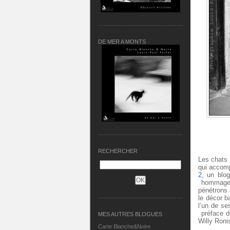
DE MER A MONTS
RECHERCHER
Les chats 
qui accomp
2
, un blo
hommage à 
pénétrons 
le décor 
l’un de se
préface d
MES AUTRES BLOGUES
Willy Roni
Carte Blanche&Noire