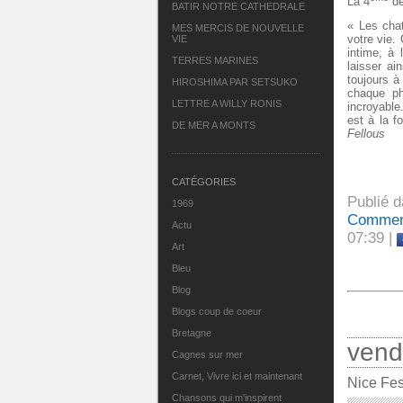
La 4
de
BATIR NOTRE CATHEDRALE
« Les chat
MES MERCIS DE NOUVELLE
votre vie.
VIE
intime, à 
TERRES MARINES
laisser ai
toujours à
HIROSHIMA PAR SETSUKO
chaque ph
LETTRE A WILLY RONIS
incroyable
est à la f
DE MER A MONTS
Fellous
CATÉGORIES
Publié 
1969
Comment
Actu
07:39 |
Art
Bleu
Blog
Blogs coup de coeur
Bretagne
vend
Cagnes sur mer
Carnet, Vivre ici et maintenant
Nice Fes
Chansons qui m'inspirent