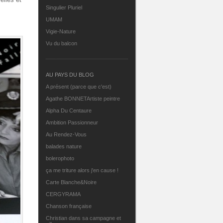
Singulier Pluriel
UMAM
Vigie-Nature
Vu du balcon
AU PAYS DU BLOG
A présent (parce que c'est)
Agathe BONNETArtiste peintre
Alpha Du Centaure
Ambition Passionneur
Au Rendez-Vous
balades nature
bolerophoto
ça me triture alors j'en cause !
Carte Blanche&Noire
CERGYRAMA
Chanson française
Christian dans sa campagne et