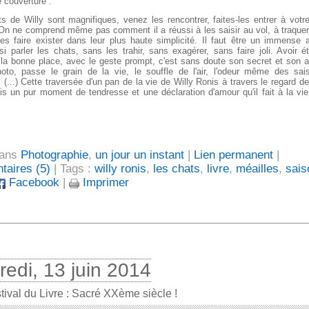
 couverture :
s de Willy sont magnifiques, venez les rencontrer, faites-les entrer à votr
 On ne comprend même pas comment il a réussi à les saisir au vol, à traquer 
les faire exister dans leur plus haute simplicité. Il faut être un immense a
nsi parler les chats, sans les trahir, sans exagérer, sans faire joli. Avoir ét
 la bonne place, avec le geste prompt, c'est sans doute son secret et son art
oto, passe le grain de la vie, le souffle de l'air, l'odeur même des sais
. (...) Cette traversée d'un pan de la vie de Willy Ronis à travers le regard d
ois un pur moment de tendresse et une déclaration d'amour qu'il fait à la vi
dans
Photographie
,
un jour un instant
|
Lien permanent
|
aires (5)
| Tags :
willy ronis
,
les chats
,
livre
,
méailles
,
sais
Facebook
|
Imprimer
redi, 13 juin 2014
tival du Livre : Sacré XXème siècle !